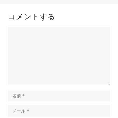
コメントする
コ
メ
ン
ト
名
前
メ
ー