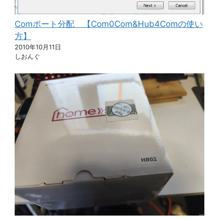
Comポート分配 【Com0Com&Hub4Comの使い
方】
2010年10月11日
しおんぐ