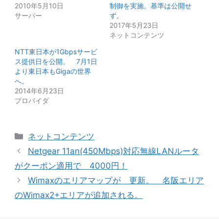
2010年5月10日
制御を実施。基準は公開せ
サーバー
ず。
2017年5月23日
ネットコンテンツ
NTT東日本が1Gbpsサービ
ス提供日を公開。 7月1日
より東日本もGigaの世界
へ。
2014年6月23日
プロバイダ
カ
ネットコンテンツ
テ
Netgear 11an(450Mbps)対応無線LANルータ
ゴ
がクーポン適用で 4000円！
リ
Wimaxのエリアマップが 更新。 名阪エリア
ー
のWimax2+エリアが追加される。