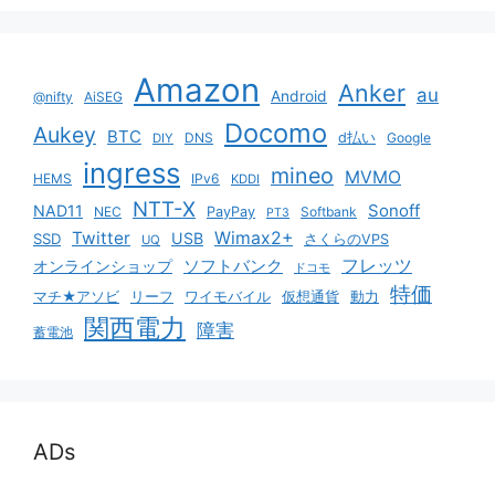
Amazon
Anker
au
Android
@nifty
AiSEG
Docomo
Aukey
BTC
DNS
d払い
Google
DIY
ingress
mineo
MVMO
HEMS
IPv6
KDDI
NTT-X
Sonoff
NAD11
NEC
PayPay
Softbank
PT3
Twitter
Wimax2+
USB
SSD
さくらのVPS
UQ
ソフトバンク
フレッツ
オンラインショップ
ドコモ
特価
マチ★アソビ
リーフ
ワイモバイル
仮想通貨
動力
関西電力
障害
蓄電池
ADs