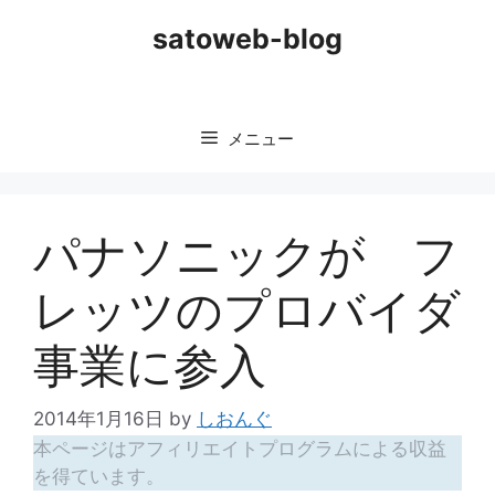
コ
satoweb-blog
ン
テ
ン
ツ
メニュー
へ
ス
キ
ッ
パナソニックが フ
プ
レッツのプロバイダ
事業に参入
2014年1月16日
by
しおんぐ
本ページはアフィリエイトプログラムによる収益
を得ています。