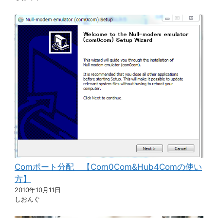
Comポート分配 【Com0Com&Hub4Comの使い
方】
2010年10月11日
しおんぐ