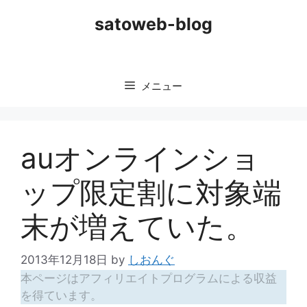
コ
satoweb-blog
ン
テ
ン
ツ
メニュー
へ
ス
キ
ッ
auオンラインショ
プ
ップ限定割に対象端
末が増えていた。
2013年12月18日
by
しおんぐ
本ページはアフィリエイトプログラムによる収益
を得ています。