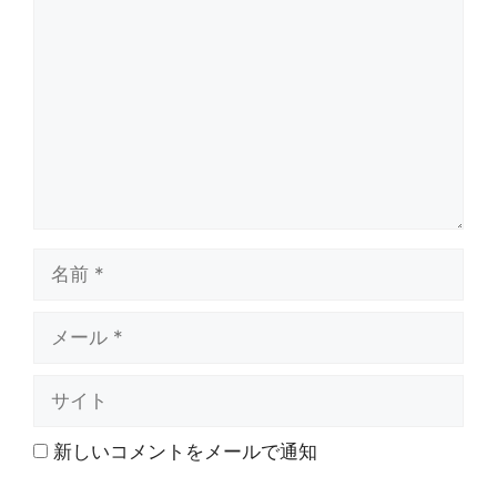
メ
ン
ト
名
前
メ
ー
ル
サ
イ
ト
新しいコメントをメールで通知