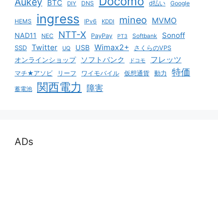
Docomo
Aukey
BTC
DNS
d払い
Google
DIY
ingress
mineo
MVMO
HEMS
IPv6
KDDI
NTT-X
Sonoff
NAD11
NEC
PayPay
Softbank
PT3
Twitter
Wimax2+
USB
SSD
さくらのVPS
UQ
ソフトバンク
フレッツ
オンラインショップ
ドコモ
特価
マチ★アソビ
リーフ
ワイモバイル
仮想通貨
動力
関西電力
障害
蓄電池
ADs