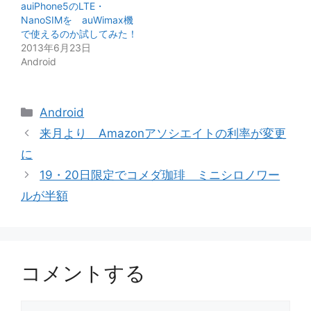
auiPhone5のLTE・
NanoSIMを auWimax機
で使えるのか試してみた！
2013年6月23日
Android
カ
Android
テ
来月より Amazonアソシエイトの利率が変更
ゴ
に
リ
19・20日限定でコメダ珈琲 ミニシロノワー
ー
ルが半額
コメントする
コ