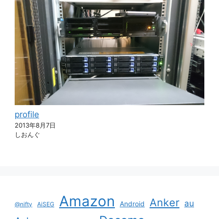
profile
2013年8月7日
しおんぐ
Amazon
Anker
au
Android
@nifty
AiSEG