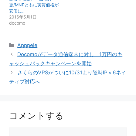
更/MNPともに実質価格が
安価に。
2016年5月1日
docomo
カ
Apppele
テ
Docomoがデータ通信端末に対し 1万円のキ
ゴ
ャッシュバックキャンペーンを開始
リ
さくらのVPSがついに10/31より随時IPｖ6ネイ
ー
ティブ対応へ
コメントする
コ