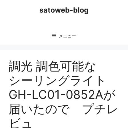
コ
satoweb-blog
ン
テ
ン
ツ
メニュー
へ
ス
キ
ッ
調光 調色可能な
プ
シーリングライト
GH-LC01-0852Aが
届いたので プチレ
ビュ