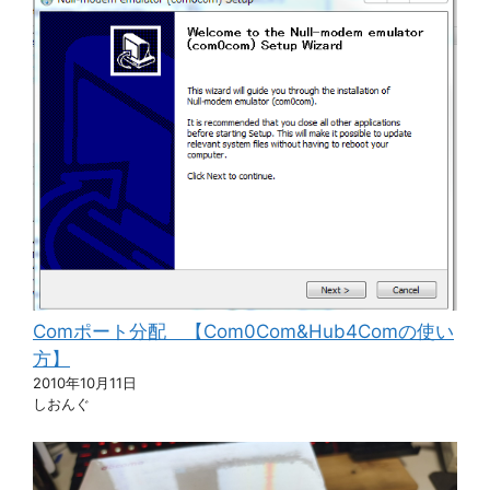
Comポート分配 【Com0Com&Hub4Comの使い
方】
2010年10月11日
しおんぐ