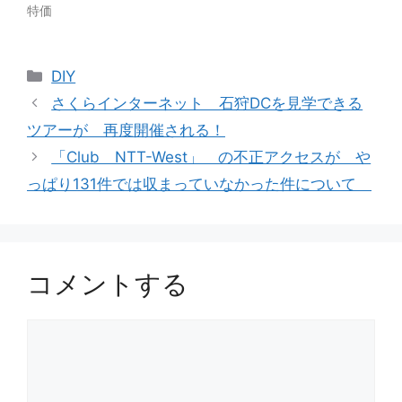
特価
カ
DIY
テ
さくらインターネット 石狩DCを見学できる
ゴ
ツアーが 再度開催される！
リ
「Club NTT-West」 の不正アクセスが や
ー
っぱり131件では収まっていなかった件について
コメントする
コ
メ
ン
ト