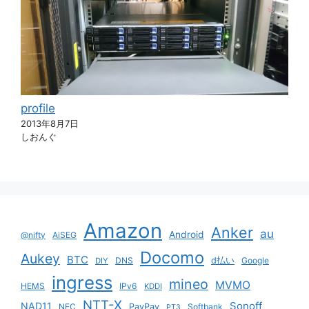
profile
2013年8月7日
しおんぐ
Amazon
Anker
au
Android
@nifty
AiSEG
Docomo
Aukey
BTC
DNS
d払い
Google
DIY
ingress
mineo
MVMO
HEMS
IPv6
KDDI
NTT-X
Sonoff
NAD11
NEC
PayPay
Softbank
PT3