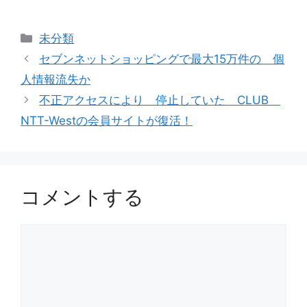
カ
未分類
テ
セブンネットショッピングで最大15万件の 個
ゴ
人情報流失か
リ
不正アクセスにより 停止していた CLUB
ー
NTT-Westの会員サイトが復活！
コメントする
コ
メ
ン
ト