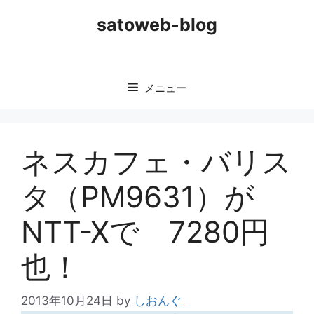
コ
satoweb-blog
ン
テ
ン
ツ
メニュー
へ
ス
キ
ッ
ネスカフェ・バリス
プ
タ（PM9631）が
NTT-Xで 7280円
也！
2013年10月24日
by
しおんぐ