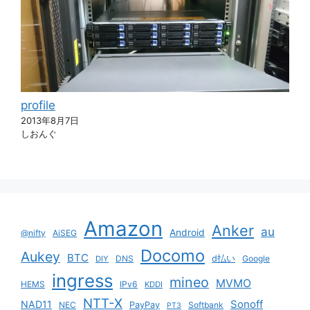
profile
2013年8月7日
しおんぐ
Amazon
Anker
au
Android
@nifty
AiSEG
Docomo
Aukey
BTC
DNS
d払い
Google
DIY
ingress
mineo
MVMO
HEMS
IPv6
KDDI
NTT-X
Sonoff
NAD11
NEC
PayPay
Softbank
PT3