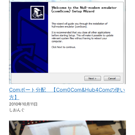
Comポート分配 【Com0Com&Hub4Comの使い
方】
2010年10月11日
しおんぐ