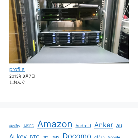
profile
2013年8月7日
しおんぐ
Amazon
Anker
au
Android
@nifty
AiSEG
Docomo
Aukey
BTC
DNS
d払い
Google
DIY