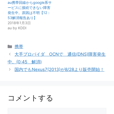
au携帯回線からgoogle系サ
ービスに接続できない障害
発生中。原因は不明【12：
53解消報告あり】
2018年1月3日
au by KDDI
カ
携帯
テ
大手プロバイダ OCNで 通信(DNS)障害発生
ゴ
中。(0:45 解消)
リ
国内でもNexus7(2013)が8/28より販売開始！
ー
コメントする
コ