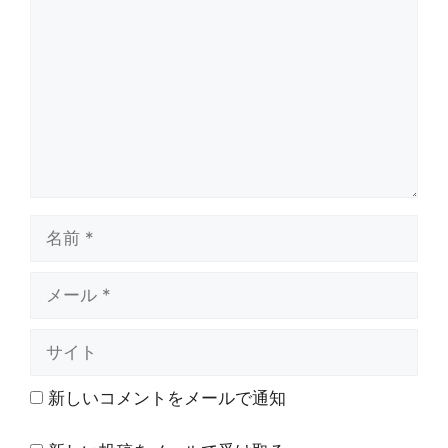
メ
ン
ト
名
前
メ
ー
ル
サ
イ
ト
新しいコメントをメールで通知