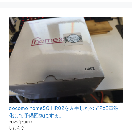
docomo home5G HR02を入手したのでPoE電源
化して予備回線にする。
2025年5月17日
しおんぐ