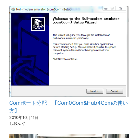
Comポート分配 【Com0Com&Hub4Comの使い
方】
2010年10月11日
しおんぐ