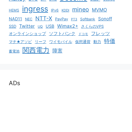
ingress
mineo
MVMO
HEMS
IPv6
KDDI
NTT-X
Sonoff
NAD11
NEC
PayPay
Softbank
PT3
Twitter
Wimax2+
USB
SSD
さくらのVPS
UQ
ソフトバンク
フレッツ
オンラインショップ
ドコモ
特価
マチ★アソビ
リーフ
ワイモバイル
仮想通貨
動力
関西電力
障害
蓄電池
ADs