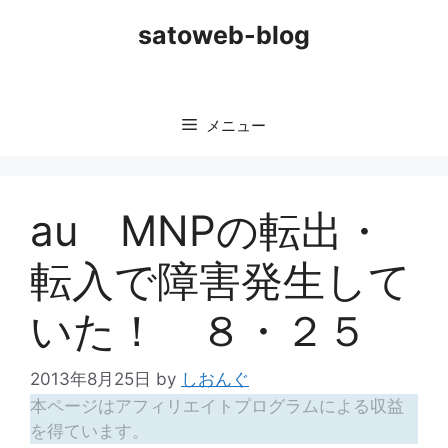
コ
satoweb-blog
ン
テ
ン
ツ
メニュー
へ
ス
キ
ッ
au MNPの転出・
プ
転入で障害発生して
いた！ ８・２５
2013年8月25日
by
しおんぐ
本ページはアフィリエイトプログラムによる収益
を得ています。