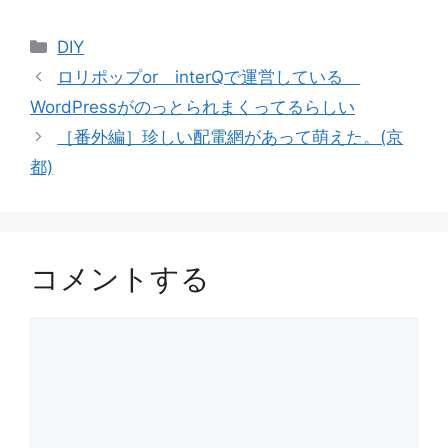
カ
DIY
テ
ロリポップor interQで運営している
ゴ
WordPressがのっとられまくってるらしい
リ
［番外編］珍しい配電網があって萌えた。(京
ー
都)
コメントする
コ
メ
ン
ト