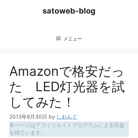
コ
satoweb-blog
ン
テ
ン
ツ
メニュー
へ
ス
キ
ッ
Amazonで格安だっ
プ
た LED灯光器を試
してみた！
2013年8月30日
by
しおんぐ
本ページはアフィリエイトプログラムによる収益
を得ています。