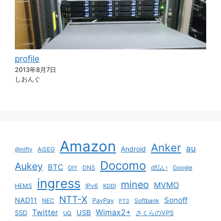
profile
2013年8月7日
しおんぐ
Amazon
Anker
au
Android
@nifty
AiSEG
Docomo
Aukey
BTC
DNS
d払い
Google
DIY
ingress
mineo
MVMO
HEMS
IPv6
KDDI
NTT-X
Sonoff
NAD11
NEC
PayPay
Softbank
PT3
Twitter
Wimax2+
USB
SSD
さくらのVPS
UQ