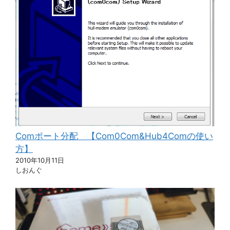
Comポート分配 【Com0Com&Hub4Comの使い
方】
2010年10月11日
しおんぐ