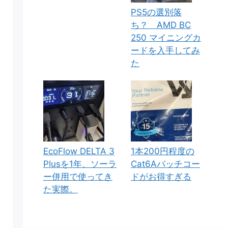
PS5の選別落
ち？ AMD BC
250 マイニングカ
ードを入手してみ
た
EcoFlow DELTA 3
1本200円程度の
Plusを1年、ソーラ
Cat6Aパッチコー
ー併用で使ってき
ドがお得すぎる
た実際。