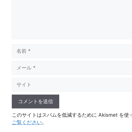
名
前
メ
ー
ル
サ
イ
ト
このサイトはスパムを低減するために Akismet を
ご覧ください
。