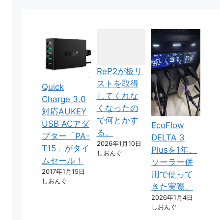
ReP2が板リ
ストを取得
Quick
してくれな
Charge 3.0
くなったの
対応AUKEY
で何とかす
USB ACアダ
EcoFlow
る。
プター「PA-
DELTA 3
2026年1月10日
T15」がタイ
Plusを1年、
しおんぐ
ムセール！
ソーラー併
2017年1月15日
用で使って
しおんぐ
きた実際。
2026年1月4日
しおんぐ