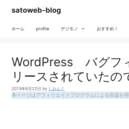
コ
satoweb-blog
ン
テ
ン
ホーム
profile
デジモノ
おすすめ！
ツ
へ
ス
キ
WordPress バグ
ッ
プ
リースされていたの
2013年6月22日
by
しおんぐ
本ページはアフィリエイトプログラムによる収益を得