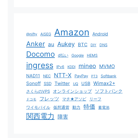
Amazon
Android
@nifty
AiSEG
Anker
Aukey
au
BTC
DNS
DIY
Docomo
d払い
Google
HEMS
ingress
mineo
MVMO
IPv6
KDDI
NTT-X
NAD11
NEC
PayPay
Softbank
PT3
Sonoff
Twitter
Wimax2+
USB
SSD
UQ
ソフトバンク
オンラインショップ
さくらのVPS
フレッツ
マチ★アソビ
リーフ
ドコモ
特価
ワイモバイル
仮想通貨
動力
蓄電池
関西電力
障害