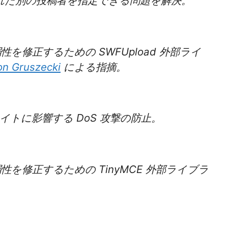
れた別の投稿者を指定できる問題を解決。
修正するための SWFUpload 外部ライ
n Gruszecki
による指摘。
トに影響する DoS 攻撃の防止。
を修正するための TinyMCE 外部ライブラ
。