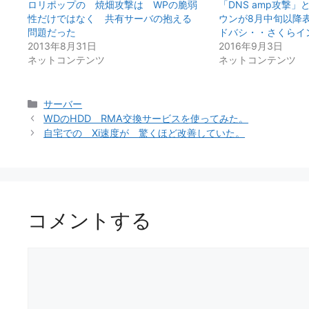
ロリポップの 焼畑攻撃は WPの脆弱
「DNS amp攻撃
性だけではなく 共有サーバの抱える
ウンが8月中旬以降
問題だった
ドバシ・・さくらイ
2013年8月31日
2016年9月3日
ネットコンテンツ
ネットコンテンツ
カ
サーバー
テ
WDのHDD RMA交換サービスを使ってみた。
ゴ
自宅での Xi速度が 驚くほど改善していた。
リ
ー
コメントする
コ
メ
ン
ト