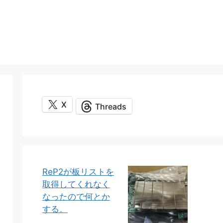
X
Threads
ReP2が板リストを
取得してくれなく
なったので何とか
する。