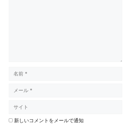
コ
メ
ン
ト
名
前
メ
ー
ル
サ
イ
ト
新しいコメントをメールで通知