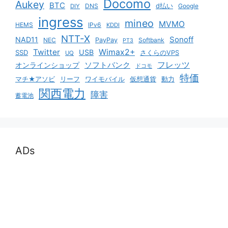
Docomo
Aukey
BTC
DNS
d払い
Google
DIY
ingress
mineo
MVMO
HEMS
IPv6
KDDI
NTT-X
Sonoff
NAD11
NEC
PayPay
Softbank
PT3
Twitter
Wimax2+
USB
SSD
さくらのVPS
UQ
ソフトバンク
フレッツ
オンラインショップ
ドコモ
特価
マチ★アソビ
リーフ
ワイモバイル
仮想通貨
動力
関西電力
障害
蓄電池
ADs