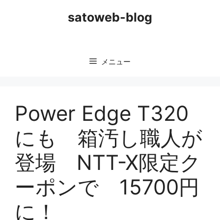
コ
satoweb-blog
ン
テ
ン
ツ
メニュー
へ
ス
キ
ッ
Power Edge T320
プ
にも 箱汚し職人が
登場 NTT-X限定ク
ーポンで 15700円
に！