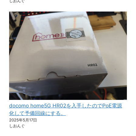
しおんぐ
docomo home5G HR02を入手したのでPoE電源
化して予備回線にする。
2025年5月17日
しおんぐ