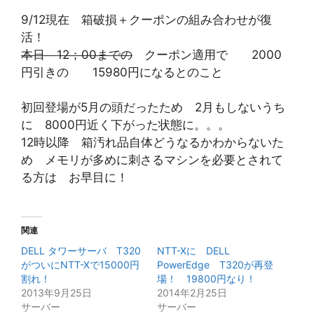
9/12現在 箱破損＋クーポンの組み合わせが復
活！
本日 12；00までの
クーポン適用で 2000
円引きの 15980円になるとのこと
初回登場が5月の頭だったため 2月もしないうち
に 8000円近く下がった状態に。。。
12時以降 箱汚れ品自体どうなるかわからないた
め メモリが多めに刺さるマシンを必要とされて
る方は お早目に！
関連
DELL タワーサーバ T320
NTT-Xに DELL
がついにNTT-Xで15000円
PowerEdge T320が再登
割れ！
場！ 19800円なり！
2013年9月25日
2014年2月25日
サーバー
サーバー