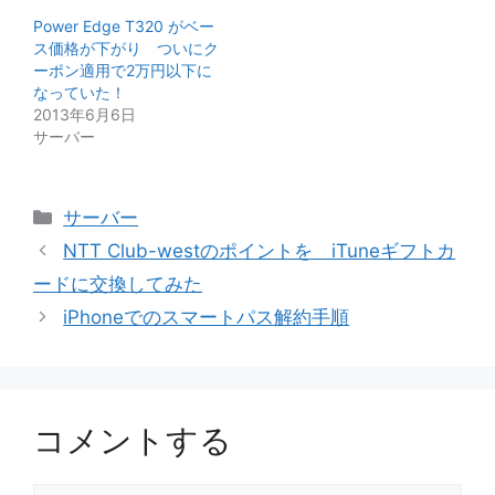
Power Edge T320 がベー
ス価格が下がり ついにク
ーポン適用で2万円以下に
なっていた！
2013年6月6日
サーバー
カ
サーバー
テ
NTT Club-westのポイントを iTuneギフトカ
ゴ
ードに交換してみた
リ
iPhoneでのスマートパス解約手順
ー
コメントする