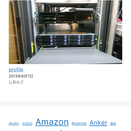
profile
2013年8月7日
しおんぐ
Amazon
Anker
au
Android
@nifty
AiSEG