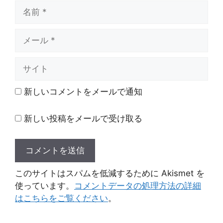
名
前
メ
ー
ル
サ
イ
ト
新しいコメントをメールで通知
新しい投稿をメールで受け取る
このサイトはスパムを低減するために Akismet を
使っています。
コメントデータの処理方法の詳細
はこちらをご覧ください
。