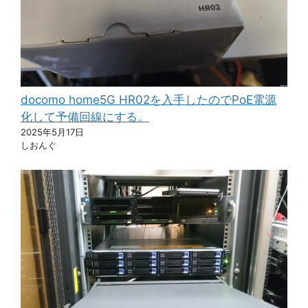
docomo home5G HR02を入手したのでPoE電源
化して予備回線にする。
2025年5月17日
しおんぐ