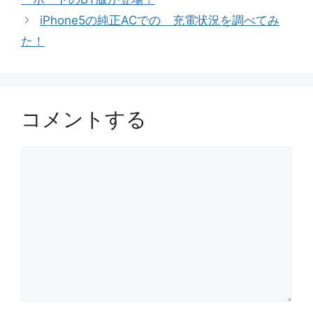
リ
iPhone5の純正ACでの 充電状況を調べてみ
ー
た！
コメントする
コ
メ
ン
ト