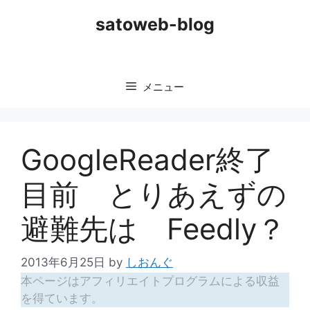
コ
satoweb-blog
ン
テ
ン
ツ
メニュー
へ
ス
キ
ッ
GoogleReader終了
プ
目前 とりあえずの
避難先は Feedly？
2013年6月25日
by
しおんぐ
本ページはアフィリエイトプログラムによる収益
を得ています。