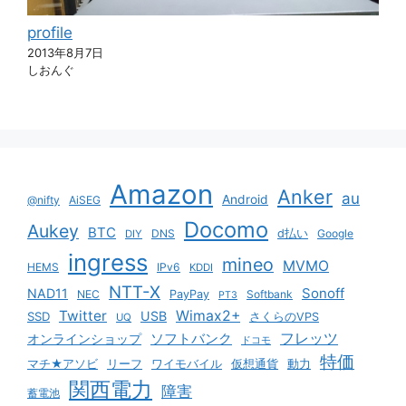
profile
2013年8月7日
しおんぐ
Amazon
Anker
au
Android
@nifty
AiSEG
Docomo
Aukey
BTC
DNS
d払い
Google
DIY
ingress
mineo
MVMO
HEMS
IPv6
KDDI
NTT-X
Sonoff
NAD11
NEC
PayPay
Softbank
PT3
Twitter
Wimax2+
USB
SSD
さくらのVPS
UQ
ソフトバンク
フレッツ
オンラインショップ
ドコモ
特価
マチ★アソビ
リーフ
ワイモバイル
仮想通貨
動力
関西電力
障害
蓄電池