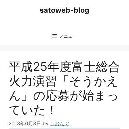
コ
satoweb-blog
ン
テ
ン
ツ
メニュー
へ
ス
キ
ッ
平成25年度富士総合
プ
火力演習「そうかえ
ん」の応募が始まっ
ていた！
2013年6月3日
by
しおんぐ