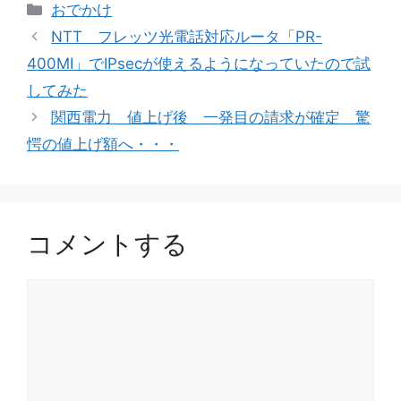
カ
おでかけ
テ
NTT フレッツ光電話対応ルータ「PR-
ゴ
400MI」でIPsecが使えるようになっていたので試
リ
してみた
ー
関西電力 値上げ後 一発目の請求が確定 驚
愕の値上げ額へ・・・
コメントする
コ
メ
ン
ト