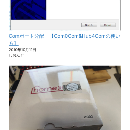
Comポート分配 【Com0Com&Hub4Comの使い
方】
2010年10月11日
しおんぐ