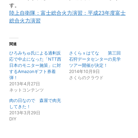
す。
陸上自衛隊：富士総合火力演習：平成23年度富士
総合火力演習
関連
ひろみちゅ氏による過剰反
さくらｘはてな 第三回
応で中止になった「NTT西
石狩データセンターの見学
日本のモニター施策」に対
ツアー開催が決定！
するAmazonギフト券着
2014年10月9日
弾！
さくらのクラウド
2013年4月27日
ネットコンテンツ
肉の日なので 森屋で肉充
してきた！
2013年3月29日
DIY