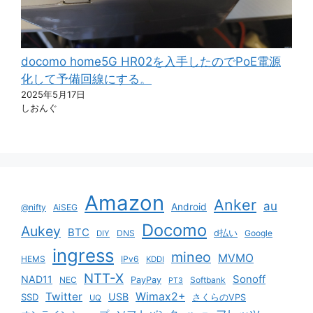
docomo home5G HR02を入手したのでPoE電源
化して予備回線にする。
2025年5月17日
しおんぐ
Amazon
Anker
au
Android
@nifty
AiSEG
Docomo
Aukey
BTC
DNS
d払い
Google
DIY
ingress
mineo
MVMO
HEMS
IPv6
KDDI
NTT-X
Sonoff
NAD11
NEC
PayPay
Softbank
PT3
Twitter
Wimax2+
USB
SSD
さくらのVPS
UQ