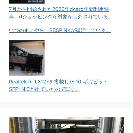
7月から開始された2026年dcard年間利用特
典、dショッピングが対象から外されている。
いつのまにやら BBSPINKが復活している。
Realtek RTL8127を搭載した 10 ギガビット
SFP+NICが出ていたので試す。