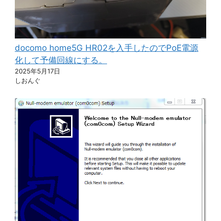
docomo home5G HR02を入手したのでPoE電源
化して予備回線にする。
2025年5月17日
しおんぐ