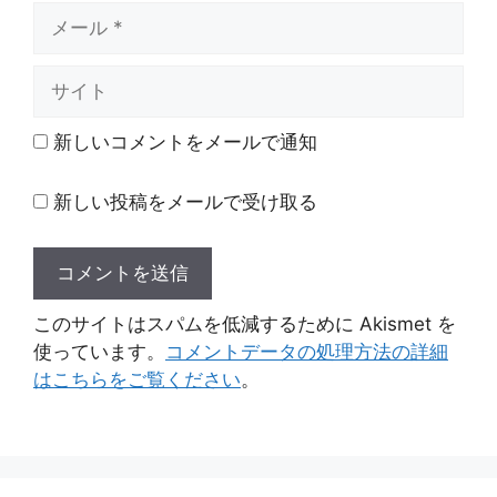
メ
ー
ル
サ
イ
ト
新しいコメントをメールで通知
新しい投稿をメールで受け取る
このサイトはスパムを低減するために Akismet を
使っています。
コメントデータの処理方法の詳細
はこちらをご覧ください
。