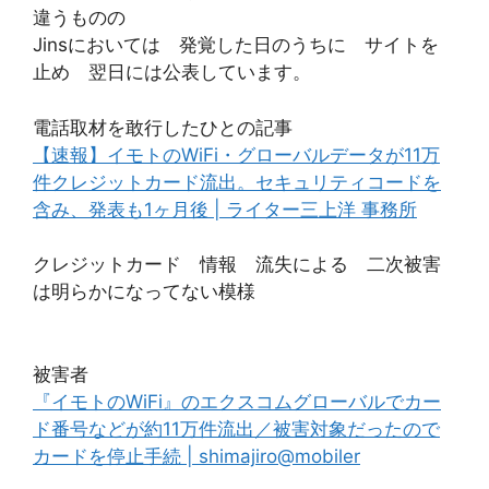
違うものの
Jinsにおいては 発覚した日のうちに サイトを
止め 翌日には公表しています。
電話取材を敢行したひとの記事
【速報】イモトのWiFi・グローバルデータが11万
件クレジットカード流出。セキュリティコードを
含み、発表も1ヶ月後 | ライター三上洋 事務所
クレジットカード 情報 流失による 二次被害
は明らかになってない模様
被害者
『イモトのWiFi』のエクスコムグローバルでカー
ド番号などが約11万件流出／被害対象だったので
カードを停止手続 | shimajiro@mobiler