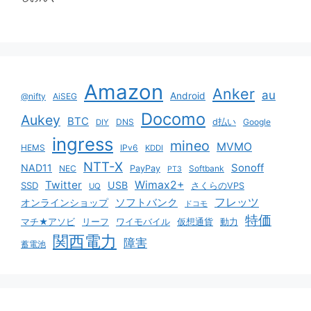
Amazon
Anker
au
Android
@nifty
AiSEG
Docomo
Aukey
BTC
DNS
d払い
Google
DIY
ingress
mineo
MVMO
HEMS
IPv6
KDDI
NTT-X
Sonoff
NAD11
NEC
PayPay
Softbank
PT3
Twitter
Wimax2+
USB
SSD
さくらのVPS
UQ
ソフトバンク
フレッツ
オンラインショップ
ドコモ
特価
マチ★アソビ
リーフ
ワイモバイル
仮想通貨
動力
関西電力
障害
蓄電池