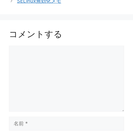
SELinux無効化メモ
ー
コメントする
コ
メ
ン
ト
名
前