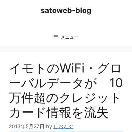
コ
satoweb-blog
ン
テ
ン
ツ
メニュー
へ
ス
キ
ッ
イモトのWiFi・グロ
プ
ーバルデータが 10
万件超のクレジット
カード情報を流失
2013年5月27日
by
しおんぐ