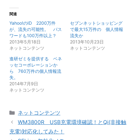
関連
Yahoo!のID 2200万件
セブンネットショッピング
が、流失の可能性。 パス
で最大15万件の 個人情報
ワードも100万件以上？
流失か
2013年5月18日
2013年10月23日
ネットコンテンツ
ネットコンテンツ
進研ゼミを提供する ベネ
ッセコーポレーションか
ら 760万件の個人情報流
失。
2014年7月9日
ネットコンテンツ
カ
ネットコンテンツ
テ
WM3800R USB充電環境確認！とQi(非接触
ゴ
充電)対応化してみた！
リ