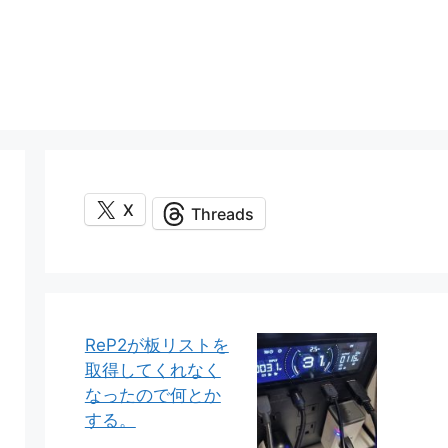
X
Threads
ReP2が板リストを
取得してくれなく
なったので何とか
する。