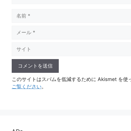
名
前
メ
ー
ル
サ
イ
ト
このサイトはスパムを低減するために Akismet を
ご覧ください
。