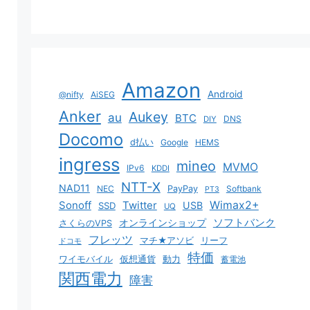
Amazon
Android
@nifty
AiSEG
Anker
Aukey
au
BTC
DNS
DIY
Docomo
d払い
Google
HEMS
ingress
mineo
MVMO
IPv6
KDDI
NTT-X
NAD11
NEC
PayPay
Softbank
PT3
Sonoff
Twitter
Wimax2+
USB
SSD
UQ
ソフトバンク
オンラインショップ
さくらのVPS
フレッツ
マチ★アソビ
リーフ
ドコモ
特価
ワイモバイル
仮想通貨
動力
蓄電池
関西電力
障害