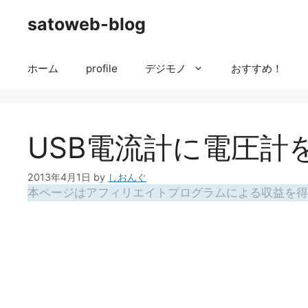
コ
satoweb-blog
ン
テ
ン
ホーム
profile
デジモノ
おすすめ！
ツ
へ
ス
キ
USB電流計に電圧計
ッ
プ
2013年4月1日
by
しおんぐ
本ページはアフィリエイトプログラムによる収益を得