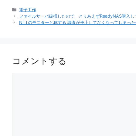
カ
電子工作
テ
ファイルサーバ破損したので とりあえずReadyNAS購入し
ゴ
NTTのモニターと称する 調査が炎上してなくなってしまっ
リ
ー
コメントする
コ
メ
ン
ト