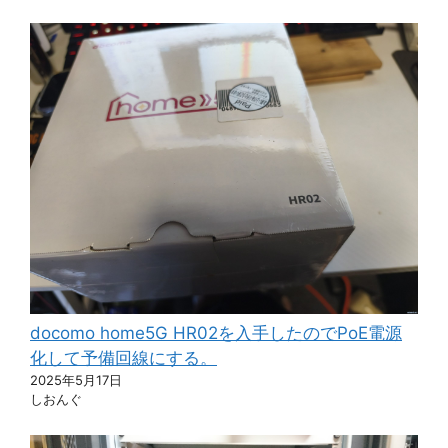
docomo home5G HR02を入手したのでPoE電源
化して予備回線にする。
2025年5月17日
しおんぐ