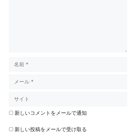
ン
ト
名
前
メ
ー
ル
サ
イ
ト
新しいコメントをメールで通知
新しい投稿をメールで受け取る