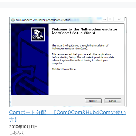
Comポート分配 【Com0Com&Hub4Comの使い
方】
2010年10月11日
しおんぐ