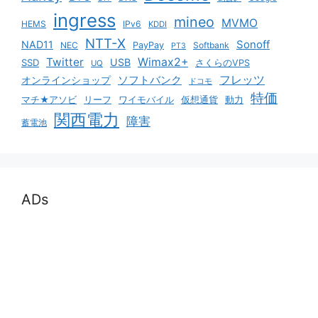
ingress
mineo
MVMO
HEMS
IPv6
KDDI
NTT-X
Sonoff
NAD11
NEC
PayPay
Softbank
PT3
Twitter
Wimax2+
USB
SSD
さくらのVPS
UQ
ソフトバンク
フレッツ
オンラインショップ
ドコモ
特価
マチ★アソビ
リーフ
ワイモバイル
仮想通貨
動力
関西電力
障害
蓄電池
ADs