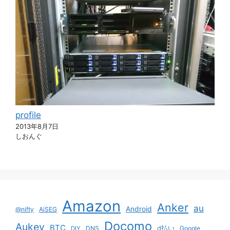
profile
2013年8月7日
しおんぐ
Amazon
Anker
au
Android
@nifty
AiSEG
Docomo
Aukey
BTC
DNS
d払い
Google
DIY