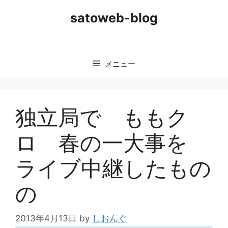
コ
satoweb-blog
ン
テ
ン
ツ
メニュー
へ
ス
キ
ッ
独立局で ももク
プ
ロ 春の一大事を
ライブ中継したもの
の
2013年4月13日
by
しおんぐ