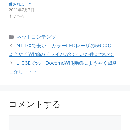
催されました！
2011年2月7日
すまべん
カ
ネットコンテンツ
テ
NTT-Xで安い カラーLEDレーザの5600C
ゴ
ようやくWin8のドライバが出ていた件について
リ
L-03Eでの DocomoWifi接続にようやく成功
ー
しかし・・・
コメントする
コ
メ