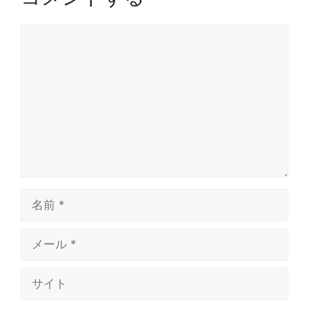
コ
メ
ン
ト
名
前
メ
ー
ル
サ
イ