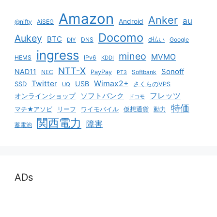
Amazon
Anker
au
Android
@nifty
AiSEG
Docomo
Aukey
BTC
DNS
d払い
Google
DIY
ingress
mineo
MVMO
HEMS
IPv6
KDDI
NTT-X
Sonoff
NAD11
NEC
PayPay
Softbank
PT3
Twitter
Wimax2+
USB
SSD
さくらのVPS
UQ
ソフトバンク
フレッツ
オンラインショップ
ドコモ
特価
マチ★アソビ
リーフ
ワイモバイル
仮想通貨
動力
関西電力
障害
蓄電池
ADs