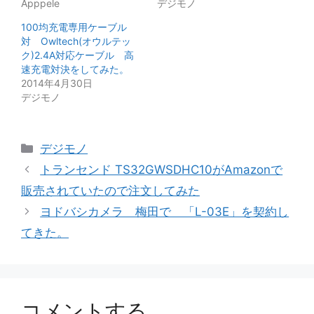
Apppele
デジモノ
100均充電専用ケーブル
対 Owltech(オウルテッ
ク)2.4A対応ケーブル 高
速充電対決をしてみた。
2014年4月30日
デジモノ
カ
デジモノ
テ
トランセンド TS32GWSDHC10がAmazonで
ゴ
販売されていたので注文してみた
リ
ヨドバシカメラ 梅田で 「L-03E」を契約し
ー
てきた。
コメントする