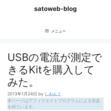
コ
satoweb-blog
ン
テ
ン
ツ
メニュー
へ
ス
キ
ッ
USBの電流が測定で
プ
きるKitを購入して
みた。
2013年1月24日
by
しおんぐ
本ページはアフィリエイトプログラムによる収益
を得ています。