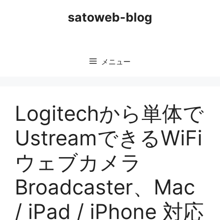
コ
satoweb-blog
ン
テ
ン
ツ
メニュー
へ
ス
キ
ッ
Logitechから単体で
プ
UstreamできるWiFi
ウェブカメラ
Broadcaster、Mac
/ iPad / iPhone 対応