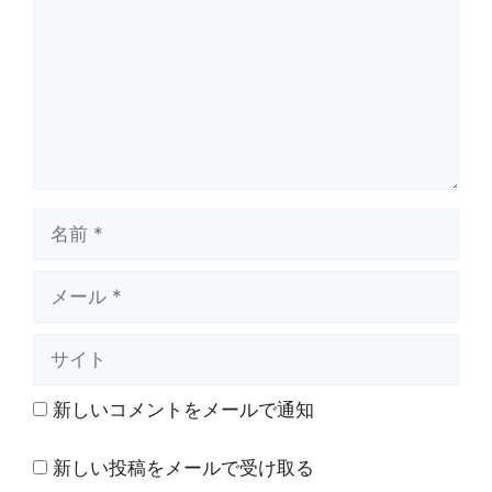
ン
ト
名
前
メ
ー
ル
サ
イ
ト
新しいコメントをメールで通知
新しい投稿をメールで受け取る