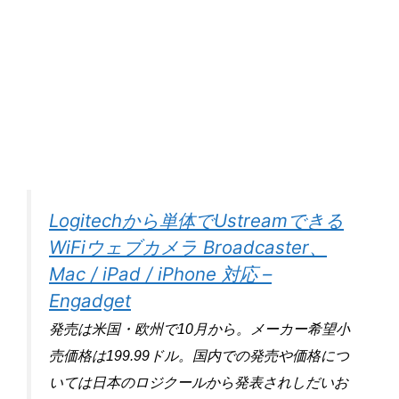
Logitechから単体でUstreamできる
WiFiウェブカメラ Broadcaster、
Mac / iPad / iPhone 対応 –
Engadget
発売は米国・欧州で10月から。メーカー希望小
売価格は199.99ドル。国内での発売や価格につ
いては日本のロジクールから発表されしだいお