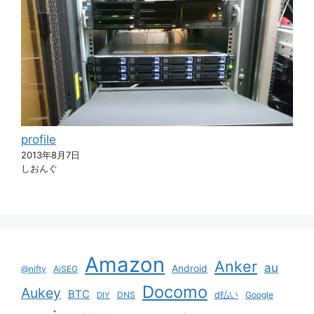
profile
2013年8月7日
しおんぐ
Amazon
Anker
au
Android
@nifty
AiSEG
Docomo
Aukey
BTC
DNS
d払い
Google
DIY