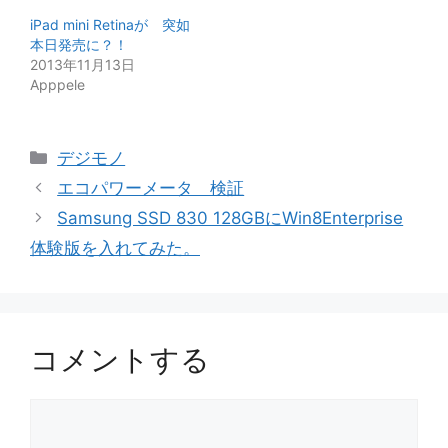
iPad mini Retinaが 突如
本日発売に？！
2013年11月13日
Apppele
カ
デジモノ
テ
エコパワーメータ 検証
ゴ
Samsung SSD 830 128GBにWin8Enterprise
リ
体験版を入れてみた。
ー
コメントする
コ
メ