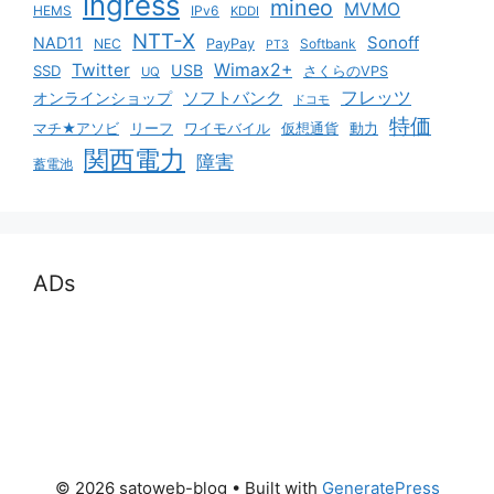
ingress
mineo
MVMO
HEMS
IPv6
KDDI
NTT-X
Sonoff
NAD11
NEC
PayPay
Softbank
PT3
Twitter
Wimax2+
USB
SSD
さくらのVPS
UQ
ソフトバンク
フレッツ
オンラインショップ
ドコモ
特価
マチ★アソビ
リーフ
ワイモバイル
仮想通貨
動力
関西電力
障害
蓄電池
ADs
© 2026 satoweb-blog
• Built with
GeneratePress