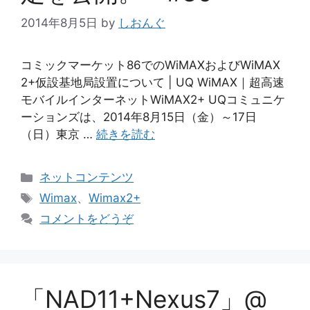
2014年8月5日
by
しおんぐ
コミックマーケット86でのWiMAXおよびWiMAX
2+仮設基地局設置について | UQ WiMAX｜超高速
モバイルインターネットWiMAX2+ UQコミュニケ
ーションズは、2014年8月15日（金）～17日
（日）東京 …
続きを読む
カ
ネットコンテンツ
テ
タ
Wimax
、
Wimax2+
ゴ
グ
コメントをどうぞ
リ
ー
「NAD11+Nexus7」@