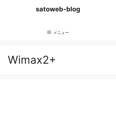
コ
satoweb-blog
ン
テ
ン
ツ
メニュー
へ
ス
キ
ッ
Wimax2+
プ