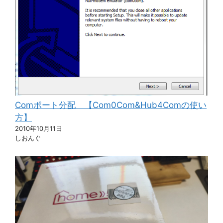
Comポート分配 【Com0Com&Hub4Comの使い
方】
2010年10月11日
しおんぐ