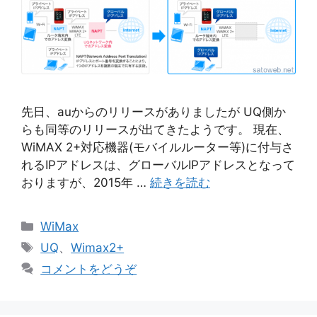
先日、auからのリリースがありましたが UQ側か
らも同等のリリースが出てきたようです。 現在、
WiMAX 2+対応機器(モバイルルーター等)に付与さ
れるIPアドレスは、グローバルIPアドレスとなって
おりますが、2015年 …
続きを読む
カ
WiMax
テ
タ
UQ
、
Wimax2+
ゴ
グ
コメントをどうぞ
リ
ー