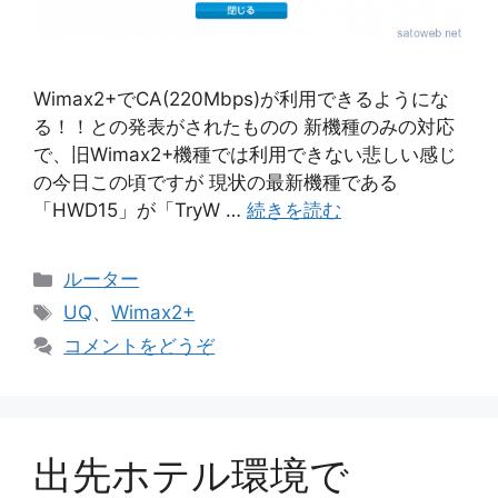
Wimax2+でCA(220Mbps)が利用できるようにな
る！！との発表がされたものの 新機種のみの対応
で、旧Wimax2+機種では利用できない悲しい感じ
の今日この頃ですが 現状の最新機種である
「HWD15」が「TryW …
続きを読む
カ
ルーター
テ
タ
UQ
、
Wimax2+
ゴ
グ
コメントをどうぞ
リ
ー
出先ホテル環境で