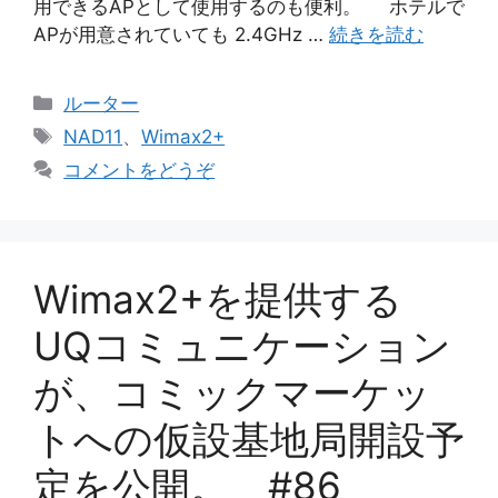
用できるAPとして使用するのも便利。 ホテルで
APが用意されていても 2.4GHz …
続きを読む
カ
ルーター
テ
タ
NAD11
、
Wimax2+
ゴ
グ
コメントをどうぞ
リ
ー
Wimax2+を提供する
UQコミュニケーション
が、コミックマーケッ
トへの仮設基地局開設予
定を公開。 #86