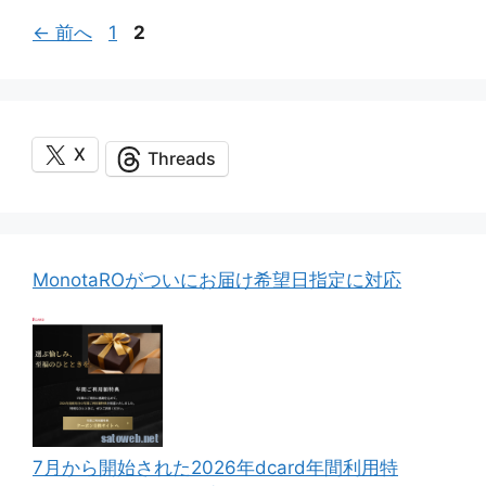
ペ
ペ
←
前へ
1
2
ー
ー
ジ
ジ
X
Threads
MonotaROがついにお届け希望日指定に対応
7月から開始された2026年dcard年間利用特