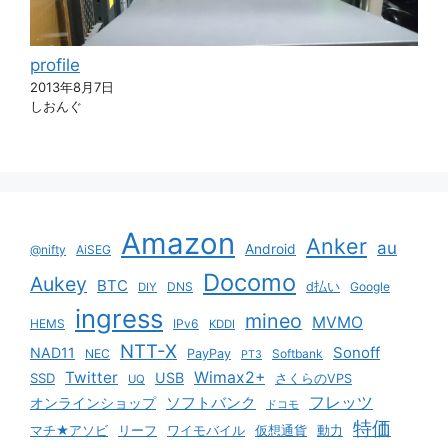
profile
2013年8月7日
しおんぐ
Amazon
Anker
au
Android
@nifty
AiSEG
Docomo
Aukey
BTC
DNS
d払い
Google
DIY
ingress
mineo
MVMO
HEMS
IPv6
KDDI
NTT-X
Sonoff
NAD11
NEC
PayPay
Softbank
PT3
Twitter
Wimax2+
USB
SSD
さくらのVPS
UQ
ソフトバンク
フレッツ
オンラインショップ
ドコモ
特価
マチ★アソビ
リーフ
ワイモバイル
仮想通貨
動力