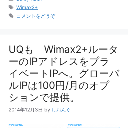
テ
タ
Wimax2+
ゴ
グ
コメントをどうぞ
リ
ー
UQも Wimax2+ルータ
ーのIPアドレスをプラ
イベートIPへ。グローバ
ルIPは100円/月のオプ
ションで提供。
2014年12月3日
by
しおんぐ