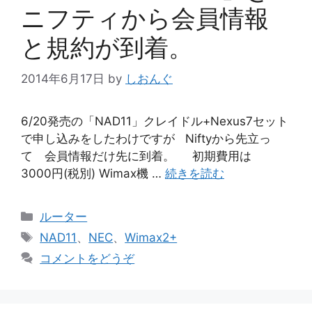
ニフティから会員情報
と規約が到着。
2014年6月17日
by
しおんぐ
6/20発売の「NAD11」クレイドル+Nexus7セット
で申し込みをしたわけですが Niftyから先立っ
て 会員情報だけ先に到着。 初期費用は
3000円(税別) Wimax機 …
続きを読む
カ
ルーター
テ
タ
NAD11
、
NEC
、
Wimax2+
ゴ
グ
コメントをどうぞ
リ
ー