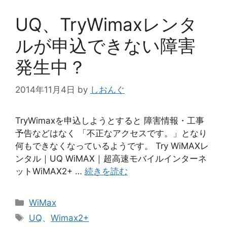
UQ、TryWimaxレンタ
ルが申込できない障害
発生中？
2014年11月4日
by
しおんぐ
TryWimaxを申込しようとすると 障害情報・工事
予告などはなく 「不正なアクセスです。」となり
何もできなくなっているようです。 Try WiMAXレ
ンタル｜UQ WiMAX｜超高速モバイルインターネ
ットWiMAX2+ …
続きを読む
カ
WiMax
テ
タ
UQ
、
Wimax2+
ゴ