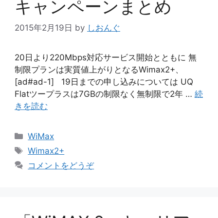
キャンペーンまとめ
2015年2月19日
by
しおんぐ
20日より220Mbps対応サービス開始とともに 無
制限プランは実質値上がりとなるWimax2+、
[ad#ad-1] 19日までの申し込みについては UQ
Flatツープラスは7GBの制限なく無制限で2年 …
続
きを読む
カ
WiMax
テ
タ
Wimax2+
ゴ
グ
コメントをどうぞ
リ
ー