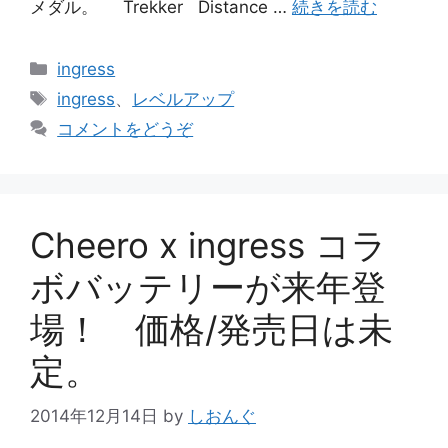
メダル。 Trekker Distance …
続きを読む
カ
ingress
テ
タ
ingress
、
レベルアップ
ゴ
グ
コメントをどうぞ
リ
ー
Cheero x ingress コラ
ボバッテリーが来年登
場！ 価格/発売日は未
定。
2014年12月14日
by
しおんぐ