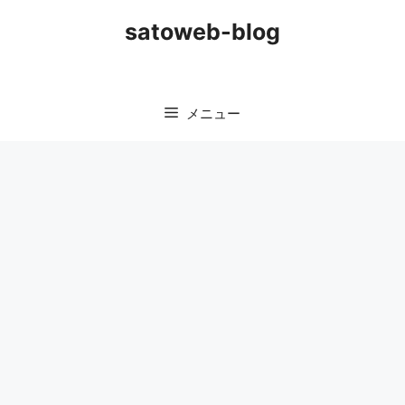
コ
satoweb-blog
ン
テ
ン
ツ
メニュー
へ
ス
キ
ッ
プ