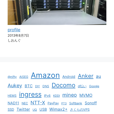
profile
2013年8月7日
しおんぐ
Amazon
Anker
au
Android
@nifty
AiSEG
Docomo
Aukey
BTC
DNS
d払い
Google
DIY
ingress
mineo
MVMO
HEMS
IPv6
KDDI
NTT-X
Sonoff
NAD11
NEC
PayPay
Softbank
PT3
Twitter
Wimax2+
USB
SSD
さくらのVPS
UQ