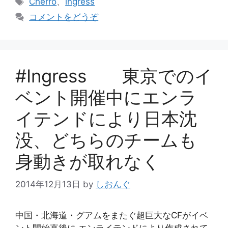
Cherro
、
ingress
ゴ
グ
コメントをどうぞ
リ
ー
#Ingress 東京でのイ
ベント開催中にエンラ
イテンドにより日本沈
没、どちらのチームも
身動きが取れなく
2014年12月13日
by
しおんぐ
中国・北海道・グアムをまたぐ超巨大なCFがイベ
ント開始直後に エンライテンドにより作成されて