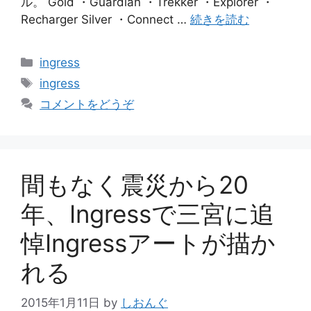
ル。 Gold ・Guardian ・Trekker ・Explorer ・
Recharger Silver ・Connect …
続きを読む
カ
ingress
テ
タ
ingress
ゴ
グ
コメントをどうぞ
リ
ー
間もなく震災から20
年、Ingressで三宮に追
悼Ingressアートが描か
れる
2015年1月11日
by
しおんぐ