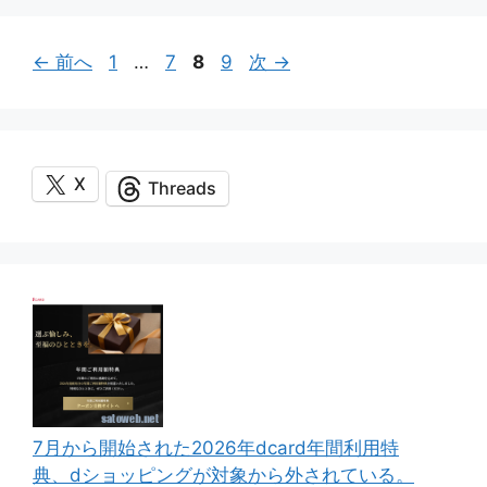
ペ
ペ
ペ
ペ
←
前へ
1
…
7
8
9
次
→
ー
ー
ー
ー
ジ
ジ
ジ
ジ
X
Threads
7月から開始された2026年dcard年間利用特
典、dショッピングが対象から外されている。