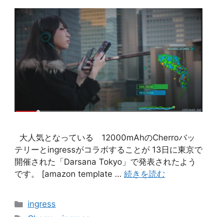
大人気となっている 12000mAhのCherroバッ
テリーとingressがコラボすることが 13日に東京で
開催された「Darsana Tokyo」で発表されたよう
です。 [amazon template …
続きを読む
カ
ingress
テ
タ