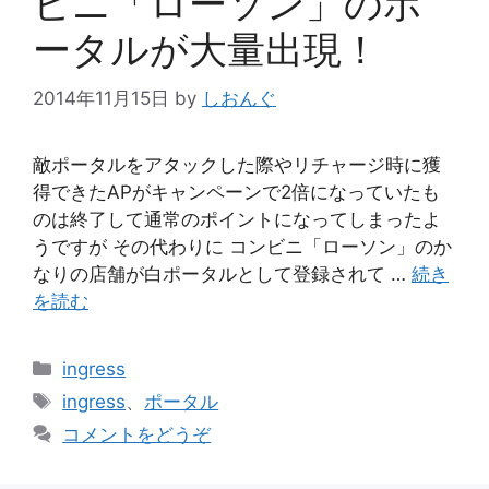
ビニ「ローソン」のポ
ータルが大量出現！
2014年11月15日
by
しおんぐ
敵ポータルをアタックした際やリチャージ時に獲
得できたAPがキャンペーンで2倍になっていたも
のは終了して通常のポイントになってしまったよ
うですが その代わりに コンビニ「ローソン」のか
なりの店舗が白ポータルとして登録されて …
続き
を読む
カ
ingress
テ
タ
ingress
、
ポータル
ゴ
グ
コメントをどうぞ
リ
ー