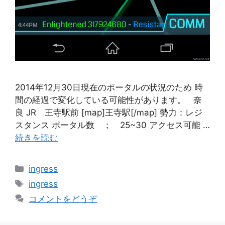
2014年12月30日現在のポータルの状況のため 時
間の経過で変化している可能性があります。 奈
良 JR 王寺駅前 [map]王寺駅[/map] 勢力：レジ
スタンス ポータル数 ； 25~30 アクセス可能 …
続きを読む
カ
ingress
テ
タ
ingress
ゴ
グ
コメントをどうぞ
リ
ー