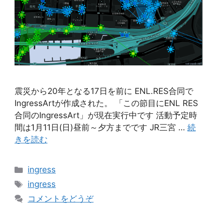
震災から20年となる17日を前に ENL.RES合同で
IngressArtが作成された。 「この節目にENL RES
合同のIngressArt」が現在実行中です 活動予定時
間は1月11日(日)昼前～夕方までです JR三宮 …
続
きを読む
カ
ingress
テ
タ
ingress
ゴ
グ
コメントをどうぞ
リ
ー