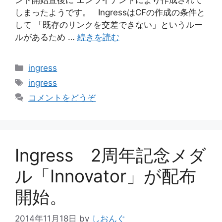
しまったようです。 IngressはCFの作成の条件と
して 「既存のリンクを交差できない」というルー
ルがあるため …
続きを読む
カ
ingress
テ
タ
ingress
ゴ
グ
コメントをどうぞ
リ
ー
Ingress 2周年記念メダ
ル「Innovator」が配布
開始。
2014年11月18日
by
しおんぐ