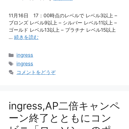
11月16日 17：00時点のレベルで レベル3以上 –
ブロンズ レベル9以上 – シルバー レベル11以上 –
ゴールド レベル13以上 – プラチナ レベル15以上
…
続きを読む
カ
ingress
テ
タ
ingress
ゴ
グ
コメントをどうぞ
リ
ー
ingress,AP二倍キャンペ
ーン終了とともにコン