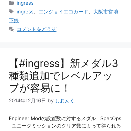
カ
ingress
テ
タ
ingress
、
エンジョイエコカード
、
大阪市営地
ゴ
グ
下鉄
リ
コメントをどうぞ
ー
【#ingress】新メダル3
種類追加でレベルアッ
プが容易に！
2014年12月16日
by
しおんぐ
Engineer Modの設置数に対するメダル SpecOps
ユニークミッションのクリア数によって得られる