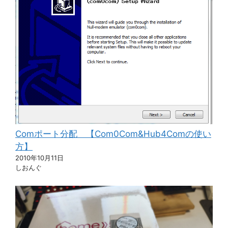
Comポート分配 【Com0Com&Hub4Comの使い
方】
2010年10月11日
しおんぐ