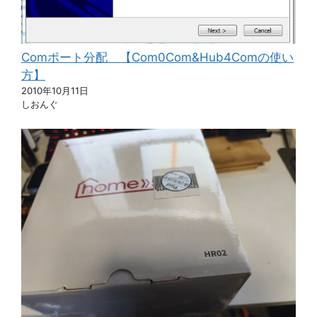
Comポート分配 【Com0Com&Hub4Comの使い
方】
2010年10月11日
しおんぐ