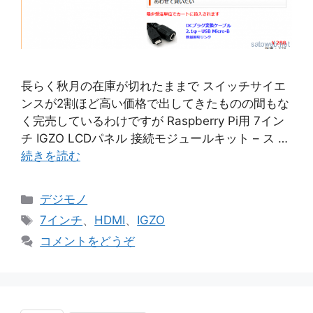
長らく秋月の在庫が切れたままで スイッチサイエ
ンスが2割ほど高い価格で出してきたものの間もな
く完売しているわけですが Raspberry Pi用 7イン
チ IGZO LCDパネル 接続モジュールキット – ス …
続きを読む
カ
デジモノ
テ
タ
7インチ
、
HDMI
、
IGZO
ゴ
グ
コメントをどうぞ
リ
ー