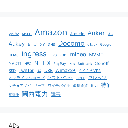
Amazon
Anker
au
Android
@nifty
AiSEG
Docomo
Aukey
BTC
DNS
d払い
Google
DIY
ingress
mineo
MVMO
HEMS
IPv6
KDDI
NTT-X
Sonoff
NAD11
NEC
PayPay
Softbank
PT3
Twitter
Wimax2+
USB
SSD
さくらのVPS
UQ
ソフトバンク
フレッツ
オンラインショップ
ドコモ
特価
マチ★アソビ
リーフ
ワイモバイル
仮想通貨
動力
関西電力
障害
蓄電池
ADs