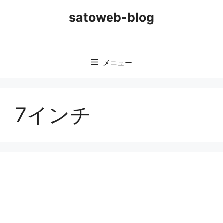
コ
satoweb-blog
ン
テ
ン
ツ
メニュー
へ
ス
キ
ッ
7インチ
プ