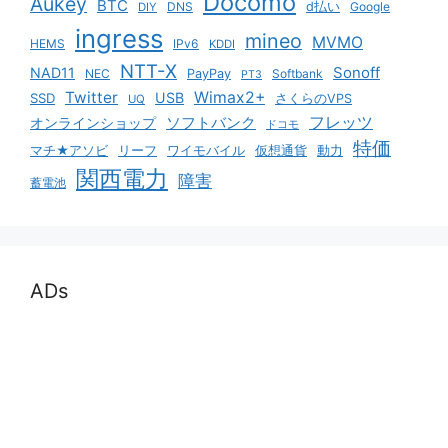
Docomo
Aukey
BTC
DNS
d払い
Google
DIY
ingress
mineo
MVMO
HEMS
IPv6
KDDI
NTT-X
Sonoff
NAD11
NEC
PayPay
Softbank
PT3
Twitter
Wimax2+
USB
SSD
さくらのVPS
UQ
ソフトバンク
フレッツ
オンラインショップ
ドコモ
特価
マチ★アソビ
リーフ
ワイモバイル
仮想通貨
動力
関西電力
障害
蓄電池
ADs