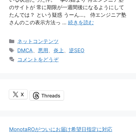
のサイトが 常に期限が一週間後になるようにして
たんでは？ という疑惑 うーん…。 侍エンジニア塾
さんのこの表示方法っ …
続きを読む
カ
ネットコンテンツ
テ
タ
DMCA
、
悪用
、
炎上
、
逆SEO
ゴ
グ
コメントをどうぞ
リ
ー
X
Threads
MonotaROがついにお届け希望日指定に対応