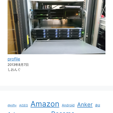
profile
2013年8月7日
しおんぐ
Amazon
Anker
au
Android
@nifty
AiSEG