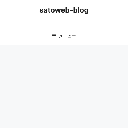
コ
satoweb-blog
ン
テ
ン
ツ
メニュー
へ
ス
キ
ッ
プ