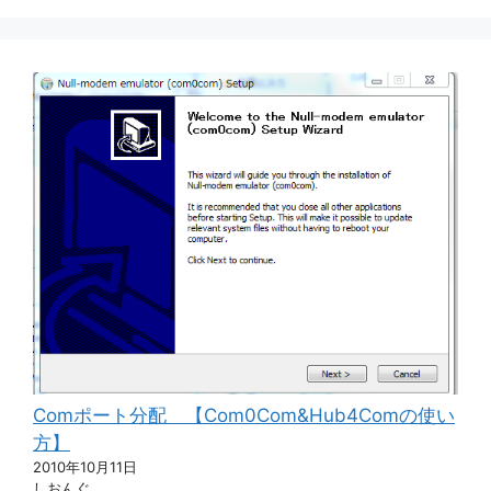
Comポート分配 【Com0Com&Hub4Comの使い
方】
2010年10月11日
しおんぐ