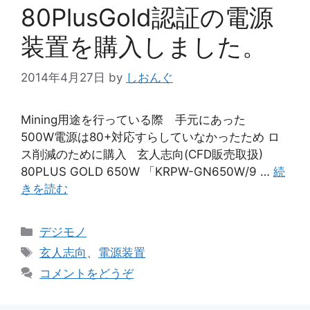
80PlusGold認証の電源
装置を購入しました。
2014年4月27日
by
しおんぐ
Mining用途を行っている際 手元にあった
500W電源は80+対応すらしていなかったため ロ
ス削減のために購入 玄人志向(CFD販売取扱)
80PLUS GOLD 650W 「KRPW-GN650W/9 …
続
きを読む
カ
デジモノ
テ
タ
玄人志向
、
電源装置
ゴ
グ
コメントをどうぞ
リ
ー