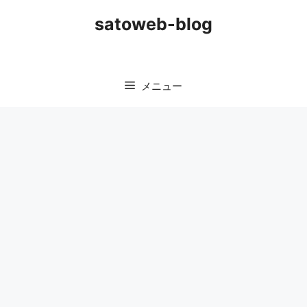
コ
satoweb-blog
ン
テ
ン
ツ
メニュー
へ
ス
キ
ッ
プ