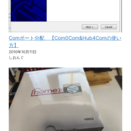
Comポート分配 【Com0Com&Hub4Comの使い
方】
2010年10月11日
しおんぐ