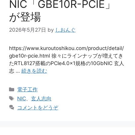
NIC「GBE10R-PCIE」
が登場
2026年5月27日
by
しおんぐ
https://www.kuroutoshikou.com/product/detail/
gbe10r-pcie.html 徐々にラインナップが増えてき
たRTL8127搭載のPCIe4.0x1規格の10GbNIC 玄人
志 …
続きを読む
カ
電子工作
テ
タ
NIC
、
玄人志向
ゴ
グ
コメントをどうぞ
リ
ー