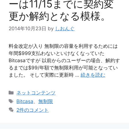
ーは11/15までに契約変
更か解約となる模様。
2014年10月23日
by
しおんぐ
料金改定が入り 無制限の容量を利用するためには
年間$999支払わないといけなくなっていた
Bitcasaですが 以前からのユーザーの場合、解約す
るまでは$99/年額で無制限利用が可能となってい
ました。 そして実際に更新時 …
続きを読む
カ
ネットコンテンツ
テ
タ
Bitcasa
、
無制限
ゴ
グ
2件のコメント
リ
ー