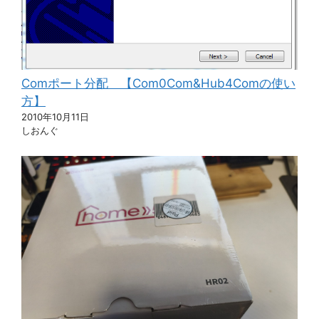
Comポート分配 【Com0Com&Hub4Comの使い
方】
2010年10月11日
しおんぐ