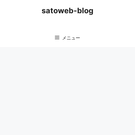
コ
satoweb-blog
ン
テ
ン
ツ
メニュー
へ
ス
キ
ッ
プ