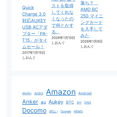
落ち？
ストを取得
Quick
AMD BC
してくれな
Charge 3.0
250 マイニ
くなったの
対応AUKEY
ングカード
で何とかす
USB ACアダ
を入手して
る。
プター「PA-
みた
2026年1月10日
T15」がタイ
2026年1月9日
しおんぐ
しおんぐ
ムセール！
2017年1月15日
しおんぐ
Amazon
Android
@nifty
AiSEG
Anker
Aukey
au
BTC
DNS
DIY
Docomo
d払い
Google
HEMS