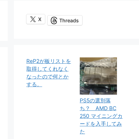
X
Threads
ReP2が板リストを
取得してくれなく
なったので何とか
する。
PS5の選別落
ち？ AMD BC
250 マイニングカ
ードを入手してみ
た