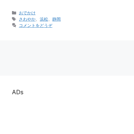
カ
おでかけ
テ
タ
さわやか
、
浜松
、
静岡
ゴ
グ
コメントをどうぞ
リ
ー
ADs