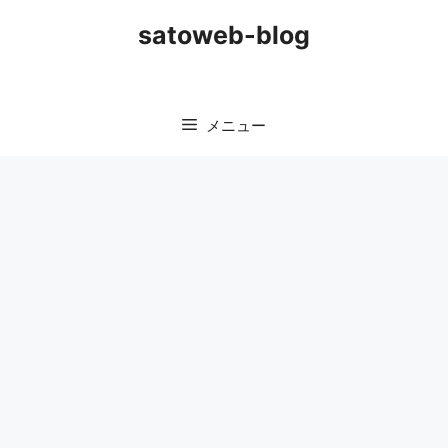
コ
satoweb-blog
ン
テ
ン
ツ
メニュー
へ
ス
キ
ッ
プ