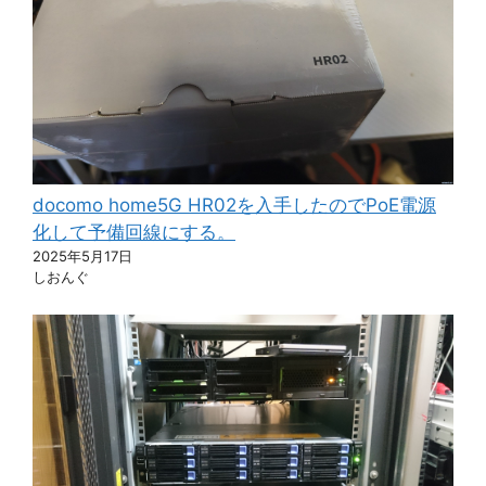
docomo home5G HR02を入手したのでPoE電源
化して予備回線にする。
2025年5月17日
しおんぐ