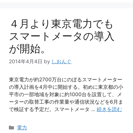
４月より東京電力でも
スマートメータの導入
が開始。
2014年4月4日
by
しおんぐ
東京電力が約2700万台にのぼるスマートメーター
の導入計画を4月中に開始する。初めに東京都の小
平市の一部地域を対象に約1000台を設置して、メ
ーターの取替工事の作業量や通信状況などを6月ま
で検証する予定だ。スマートメータ …
続きを読む
カ
電力