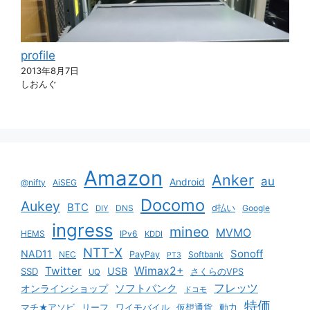
profile
2013年8月7日
しおんぐ
Amazon
Anker
au
Android
@nifty
AiSEG
Docomo
Aukey
BTC
DNS
d払い
Google
DIY
ingress
mineo
MVMO
HEMS
IPv6
KDDI
NTT-X
Sonoff
NAD11
NEC
PayPay
Softbank
PT3
Twitter
Wimax2+
USB
SSD
さくらのVPS
UQ
ソフトバンク
フレッツ
オンラインショップ
ドコモ
特価
マチ★アソビ
リーフ
ワイモバイル
仮想通貨
動力