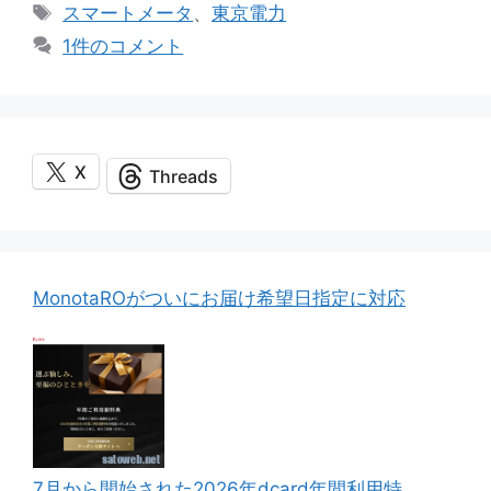
テ
タ
スマートメータ
、
東京電力
ゴ
グ
1件のコメント
リ
ー
X
Threads
MonotaROがついにお届け希望日指定に対応
7月から開始された2026年dcard年間利用特