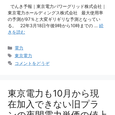
でんき予報｜東京電力パワーグリッド株式会社｜
東京電力ホールディングス株式会社 最大使用率
の予測が97％と大変ギリギリな予測となってい
る。 22年3月18日午後9時から10時までの …
続
きを読む
カ
電力
テ
タ
東京電力
ゴ
グ
コメントをどうぞ
リ
ー
東京電力も10月から現
在加入できない旧プラ
ンの夜間電力単価の値上