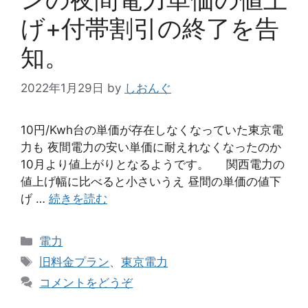
げ+付帯割引の終了を告
知。
2022年1月29日
by
しおんぐ
10円/Kwh台の単価が存在しなくなっていた東京電
力も 夜間電力の安い単価に耐えれなくなったのか
10月より値上がりとなるようです。 関西電力の
値上げ幅に比べると小さいうえ 昼間の単価の値下
げ …
続きを読む
カ
電力
テ
タ
旧料金プラン
、
東京電力
ゴ
グ
コメントをどうぞ
リ
ー