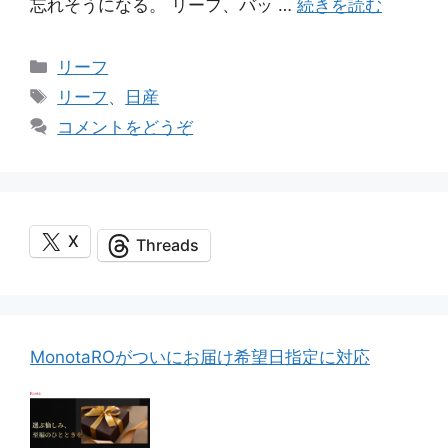
忘れそうになる。 リーフ、バッ …
続きを読む
カ
リーフ
テ
タ
リーフ
、
日産
ゴ
グ
コメントをどうぞ
リ
ー
X
Threads
MonotaROがついにお届け希望日指定に対応