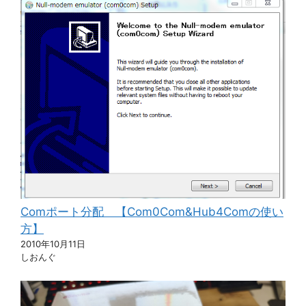
Comポート分配 【Com0Com&Hub4Comの使い
方】
2010年10月11日
しおんぐ