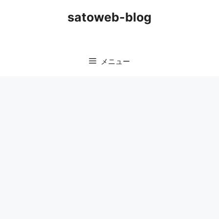
コ
satoweb-blog
ン
テ
ン
ツ
メニュー
へ
ス
キ
ッ
プ