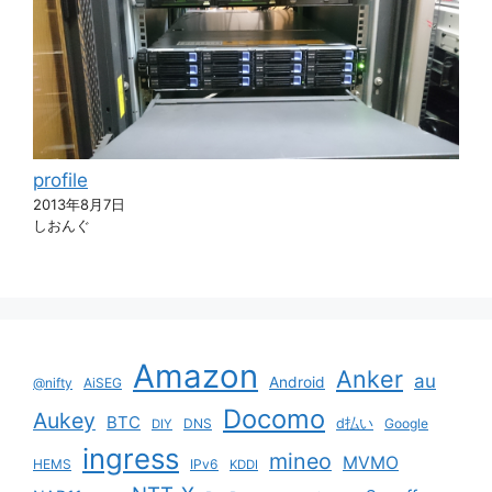
profile
2013年8月7日
しおんぐ
Amazon
Anker
au
Android
@nifty
AiSEG
Docomo
Aukey
BTC
DNS
d払い
Google
DIY
ingress
mineo
MVMO
HEMS
IPv6
KDDI