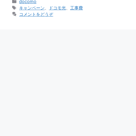
カ
docomo
テ
タ
キャンペーン
、
ドコモ光
、
工事費
ゴ
グ
コメントをどうぞ
リ
ー