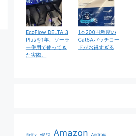
EcoFlow DELTA 3
1本200円程度の
Plusを1年、ソーラ
Cat6Aパッチコー
ー併用で使ってき
ドがお得すぎる
た実際。
Amazon
Android
@nifty
AiSEG