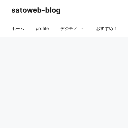
コ
satoweb-blog
ン
テ
ン
ホーム
profile
デジモノ
おすすめ！
ツ
へ
ス
キ
ッ
プ