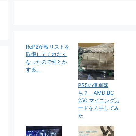
ReP2が板リストを
取得してくれなく
なったので何とか
する。
PS5の選別落
ち？ AMD BC
250 マイニングカ
ードを入手してみ
た