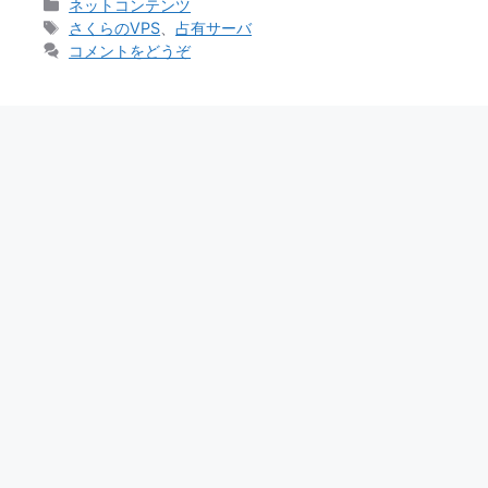
カ
ネットコンテンツ
テ
タ
さくらのVPS
、
占有サーバ
ゴ
グ
コメントをどうぞ
リ
ー