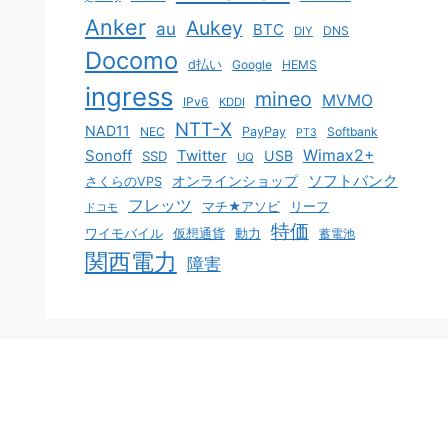
Anker
Aukey
au
BTC
DNS
DIY
Docomo
d払い
Google
HEMS
ingress
mineo
MVMO
IPv6
KDDI
NTT-X
NAD11
NEC
PayPay
Softbank
PT3
Sonoff
Twitter
Wimax2+
USB
SSD
UQ
ソフトバンク
オンラインショップ
さくらのVPS
フレッツ
マチ★アソビ
リーフ
ドコモ
特価
ワイモバイル
仮想通貨
動力
蓄電池
関西電力
障害