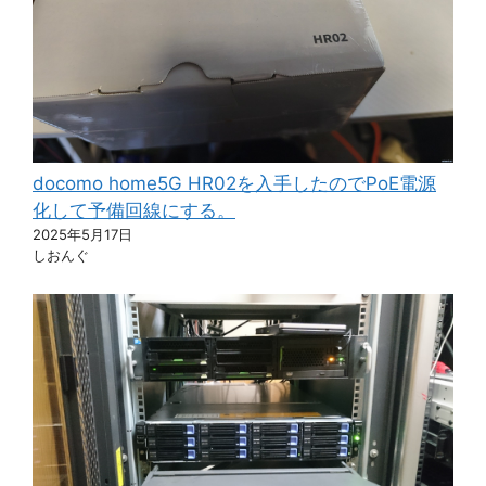
docomo home5G HR02を入手したのでPoE電源
化して予備回線にする。
2025年5月17日
しおんぐ