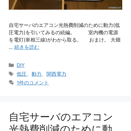
自宅サーバのエアコン光熱費削減のために動力(低
圧電力)を引いてみるの続編。 室内機の電源
を電灯(単相三線)がわから取る。 おまけ。 大畑
…
続きを読む
カ
DIY
テ
タ
低圧
、
動力
、
関西電力
ゴ
グ
1件のコメント
リ
ー
自宅サーバのエアコン
光熱費削減のために動