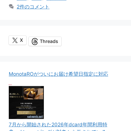
ゴ
グ
2件のコメント
リ
ー
X
Threads
MonotaROがついにお届け希望日指定に対応
7月から開始された2026年dcard年間利用特