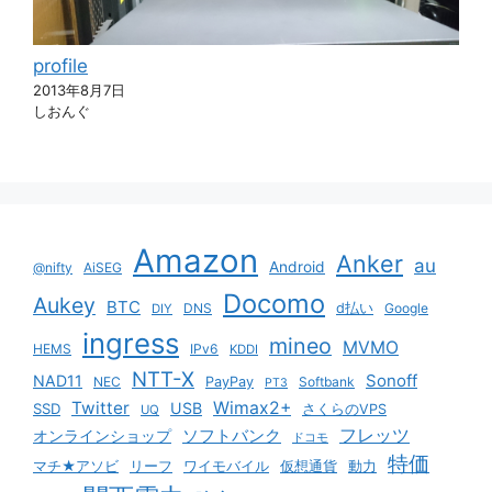
profile
2013年8月7日
しおんぐ
Amazon
Anker
au
Android
@nifty
AiSEG
Docomo
Aukey
BTC
DNS
d払い
Google
DIY
ingress
mineo
MVMO
HEMS
IPv6
KDDI
NTT-X
Sonoff
NAD11
NEC
PayPay
Softbank
PT3
Twitter
Wimax2+
USB
SSD
さくらのVPS
UQ
ソフトバンク
フレッツ
オンラインショップ
ドコモ
特価
マチ★アソビ
リーフ
ワイモバイル
仮想通貨
動力