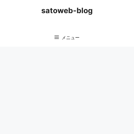
コ
satoweb-blog
ン
テ
ン
ツ
メニュー
へ
ス
キ
ッ
プ