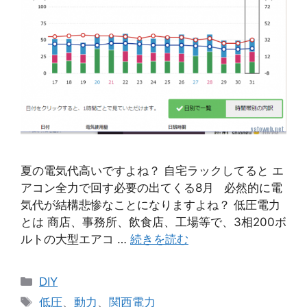
夏の電気代高いですよね？ 自宅ラックしてると エ
アコン全力で回す必要の出てくる8月 必然的に電
気代が結構悲惨なことになりますよね？ 低圧電力
とは 商店、事務所、飲食店、工場等で、3相200ボ
ルトの大型エアコ …
続きを読む
カ
DIY
テ
タ
低圧
、
動力
、
関西電力