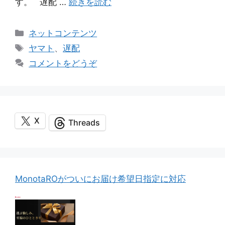
す。 遅配 …
続きを読む
カ
ネットコンテンツ
テ
タ
ヤマト
、
遅配
ゴ
グ
コメントをどうぞ
リ
ー
X
Threads
MonotaROがついにお届け希望日指定に対応