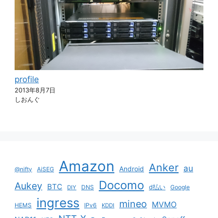
profile
2013年8月7日
しおんぐ
Amazon
Anker
au
Android
@nifty
AiSEG
Docomo
Aukey
BTC
DNS
d払い
Google
DIY
ingress
mineo
MVMO
HEMS
IPv6
KDDI