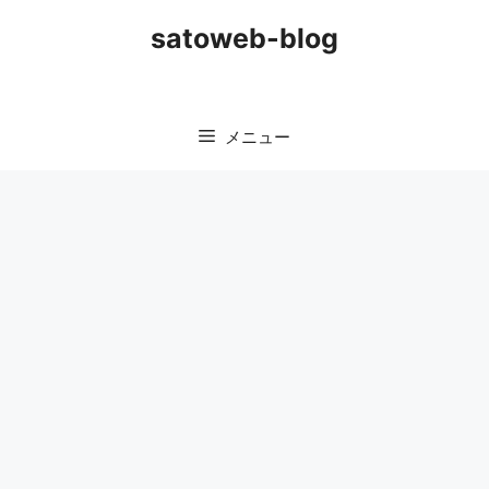
コ
satoweb-blog
ン
テ
ン
ツ
メニュー
へ
ス
キ
ッ
プ