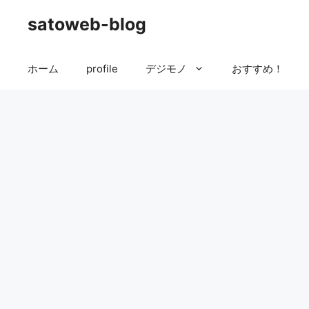
コ
satoweb-blog
ン
テ
ン
ホーム
profile
デジモノ
おすすめ！
ツ
へ
ス
キ
ッ
プ