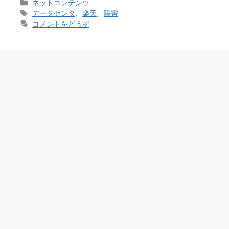
カ
ネットコンテンツ
テ
タ
データセンタ
、
楽天
、
障害
ゴ
グ
コメントをどうぞ
リ
ー