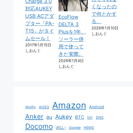
Charge 3.0
くなったの
対応AUKEY
で何とかす
USB ACアダ
EcoFlow
る。
プター「PA-
DELTA 3
2026年1月10日
T15」がタイ
Plusを1年、
しおんぐ
ムセール！
ソーラー併
2017年1月15日
用で使って
しおんぐ
きた実際。
2026年1月4日
しおんぐ
Amazon
Android
@nifty
AiSEG
Anker
Aukey
au
BTC
DNS
DIY
Docomo
d払い
Google
HEMS