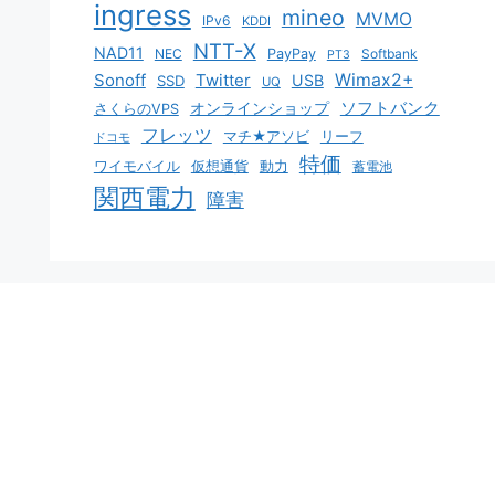
ingress
mineo
MVMO
IPv6
KDDI
NTT-X
NAD11
NEC
PayPay
Softbank
PT3
Sonoff
Twitter
Wimax2+
USB
SSD
UQ
ソフトバンク
オンラインショップ
さくらのVPS
フレッツ
マチ★アソビ
リーフ
ドコモ
特価
ワイモバイル
仮想通貨
動力
蓄電池
関西電力
障害