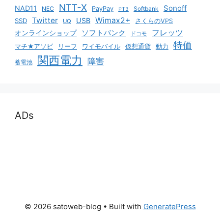
NTT-X
Sonoff
NAD11
NEC
PayPay
Softbank
PT3
Twitter
Wimax2+
USB
SSD
さくらのVPS
UQ
ソフトバンク
フレッツ
オンラインショップ
ドコモ
特価
マチ★アソビ
リーフ
ワイモバイル
仮想通貨
動力
関西電力
障害
蓄電池
ADs
© 2026 satoweb-blog
• Built with
GeneratePress