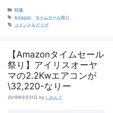
カ
特価
テ
タ
Amazon
、
タイムセール祭り
ゴ
グ
コメントをどうぞ
リ
ー
【Amazonタイムセール
祭り】アイリスオーヤ
マの2.2Kwエアコンが
\32,220-なりー
2019年9月21日
by
しおんぐ