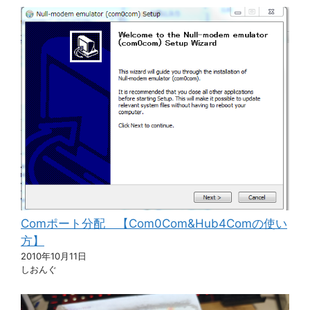
Comポート分配 【Com0Com&Hub4Comの使い
方】
2010年10月11日
しおんぐ