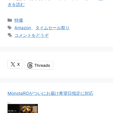
きを読む
カ
特価
テ
タ
Amazon
、
タイムセール祭り
ゴ
グ
コメントをどうぞ
リ
ー
X
Threads
MonotaROがついにお届け希望日指定に対応