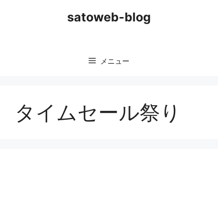
コ
satoweb-blog
ン
テ
ン
ツ
メニュー
へ
ス
キ
ッ
タイムセール祭り
プ