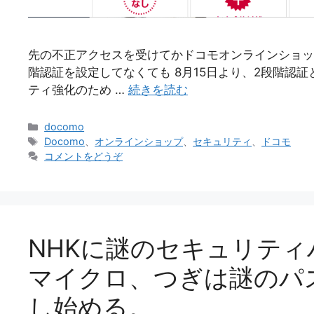
先の不正アクセスを受けてかドコモオンラインショッ
階認証を設定してなくても 8月15日より、2段階認
ティ強化のため …
続きを読む
カ
docomo
テ
タ
Docomo
、
オンラインショップ
、
セキュリティ
、
ドコモ
ゴ
グ
コメントをどうぞ
リ
ー
NHKに謎のセキュリテ
マイクロ、つぎは謎のパ
し始める。