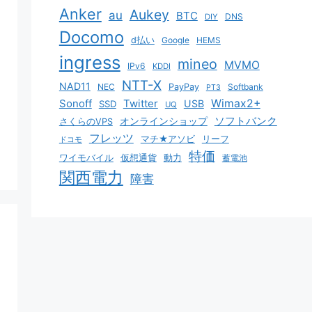
Anker
Aukey
au
BTC
DNS
DIY
Docomo
d払い
Google
HEMS
ingress
mineo
MVMO
IPv6
KDDI
NTT-X
NAD11
NEC
PayPay
Softbank
PT3
Sonoff
Twitter
Wimax2+
USB
SSD
UQ
ソフトバンク
オンラインショップ
さくらのVPS
フレッツ
マチ★アソビ
リーフ
ドコモ
特価
ワイモバイル
仮想通貨
動力
蓄電池
関西電力
障害