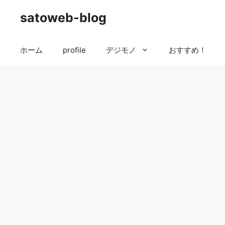
コ
satoweb-blog
ン
テ
ン
ホーム
profile
デジモノ
おすすめ！
ツ
へ
ス
キ
ッ
プ