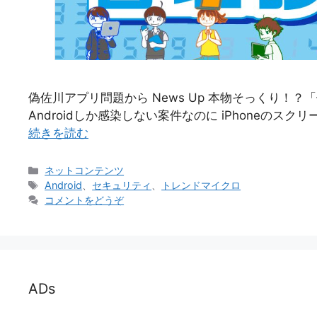
偽佐川アプリ問題から News Up 本物そっくり！？「
Androidしか感染しない案件なのに iPhoneのス
続きを読む
カ
ネットコンテンツ
テ
タ
Android
、
セキュリティ
、
トレンドマイクロ
ゴ
グ
コメントをどうぞ
リ
ー
ADs