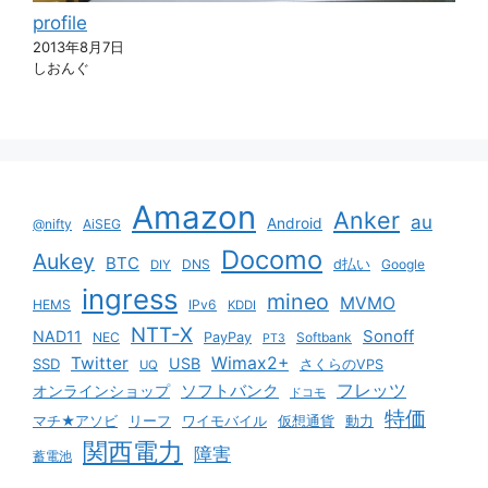
profile
2013年8月7日
しおんぐ
Amazon
Anker
au
Android
@nifty
AiSEG
Docomo
Aukey
BTC
DNS
d払い
Google
DIY
ingress
mineo
MVMO
HEMS
IPv6
KDDI
NTT-X
Sonoff
NAD11
NEC
PayPay
Softbank
PT3
Twitter
Wimax2+
USB
SSD
さくらのVPS
UQ
ソフトバンク
フレッツ
オンラインショップ
ドコモ
特価
マチ★アソビ
リーフ
ワイモバイル
仮想通貨
動力
関西電力
障害
蓄電池