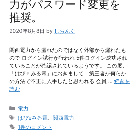
力がパスワード変更を
推奨。
2020年8月8日
by
しおんぐ
関西電力から漏れたのではなく外部から漏れたも
ので ログイン試行が行われ 5件ログイン成功され
ていることが確認されているようです。 この度、
「はぴｅみる電」におきまして、第三者が何らか
の方法で不正に入手したと思われる 会員 …
続きを
読む
カ
電力
テ
タ
はぴeみる電
、
関西電力
ゴ
グ
1件のコメント
リ
ー