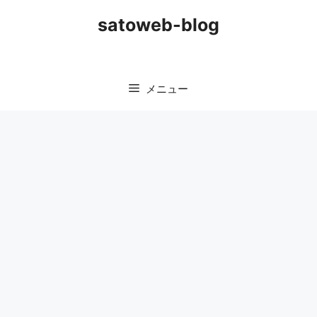
コ
satoweb-blog
ン
テ
ン
ツ
メニュー
へ
ス
キ
ッ
プ