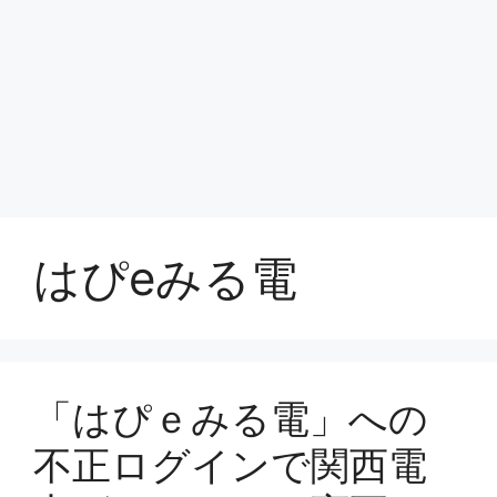
はぴeみる電
「はぴｅみる電」への
不正ログインで関西電