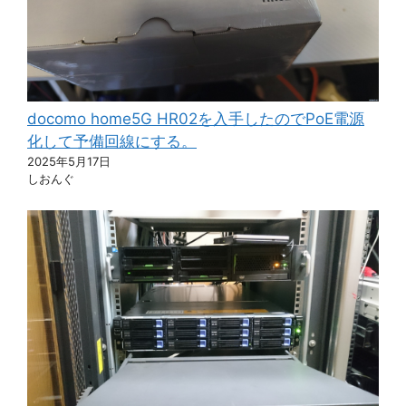
docomo home5G HR02を入手したのでPoE電源
化して予備回線にする。
2025年5月17日
しおんぐ