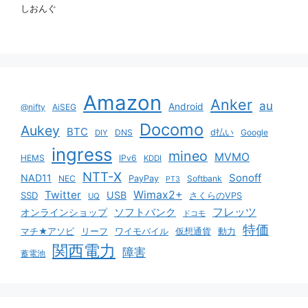
しおんぐ
Amazon
Anker
au
Android
@nifty
AiSEG
Docomo
Aukey
BTC
DNS
d払い
Google
DIY
ingress
mineo
MVMO
HEMS
IPv6
KDDI
NTT-X
Sonoff
NAD11
NEC
PayPay
Softbank
PT3
Twitter
Wimax2+
USB
SSD
さくらのVPS
UQ
ソフトバンク
フレッツ
オンラインショップ
ドコモ
特価
マチ★アソビ
リーフ
ワイモバイル
仮想通貨
動力
関西電力
障害
蓄電池