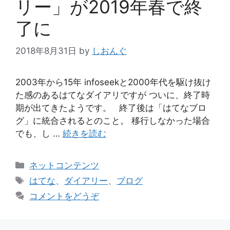
リー」が2019年春で終
了に
2018年8月31日
by
しおんぐ
2003年から15年 infoseekと2000年代を駆け抜け
た感のあるはてなダイアリですが ついに、終了時
期が出てきたようです。 終了後は「はてなブロ
グ」に統合されるとのこと。 移行しなかった場合
でも、し …
続きを読む
カ
ネットコンテンツ
テ
タ
はてな
、
ダイアリー
、
ブログ
ゴ
グ
コメントをどうぞ
リ
ー