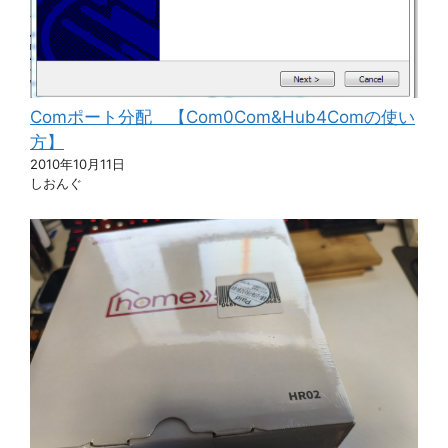
Comポート分配 【Com0Com&Hub4Comの使い
方】
2010年10月11日
しおんぐ