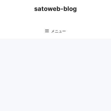
コ
satoweb-blog
ン
テ
ン
ツ
メニュー
へ
ス
キ
ッ
プ