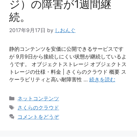
ジ）の障害が1週間継
続。
2017年9月17日
by
しおんぐ
静的コンテンツを安価に公開できるサービスです
が 9月9日から接続しにくい状態が継続しているよ
うです。 オブジェクトストレージ オブジェクトス
トレージの仕様・料金 | さくらのクラウド 概要 ス
ケーラビリティと高い耐障害性 …
続きを読む
カ
ネットコンテンツ
テ
タ
さくらのクラウド
ゴ
グ
コメントをどうぞ
リ
ー