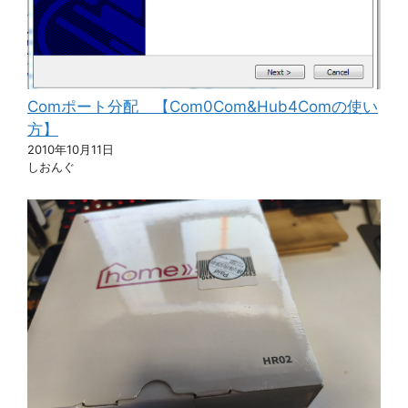
Comポート分配 【Com0Com&Hub4Comの使い
方】
2010年10月11日
しおんぐ