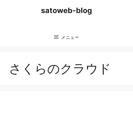
コ
satoweb-blog
ン
テ
ン
ツ
メニュー
へ
ス
キ
ッ
さくらのクラウド
プ