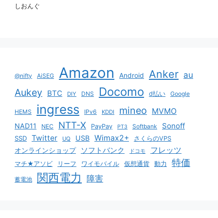
しおんぐ
Amazon
Anker
au
Android
@nifty
AiSEG
Docomo
Aukey
BTC
DNS
d払い
Google
DIY
ingress
mineo
MVMO
HEMS
IPv6
KDDI
NTT-X
Sonoff
NAD11
NEC
PayPay
Softbank
PT3
Twitter
Wimax2+
USB
SSD
さくらのVPS
UQ
ソフトバンク
フレッツ
オンラインショップ
ドコモ
特価
マチ★アソビ
リーフ
ワイモバイル
仮想通貨
動力
関西電力
障害
蓄電池