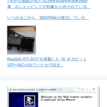
7月から開始された2026年dcard年間利用特
典、dショッピングが対象から外されている。
いつのまにやら BBSPINKが復活している。
Realtek RTL8127を搭載した 10 ギガビット
SFP+NICが出ていたので試す。