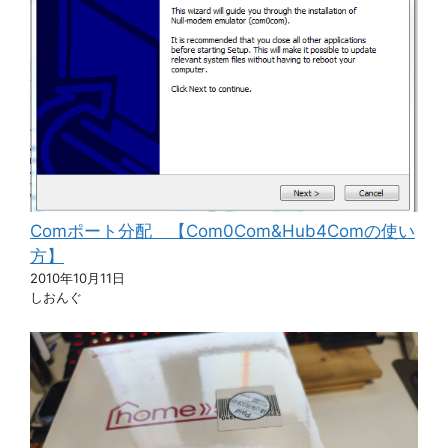
Comポート分配 【Com0Com&Hub4Comの使い
方】
2010年10月11日
しおんぐ