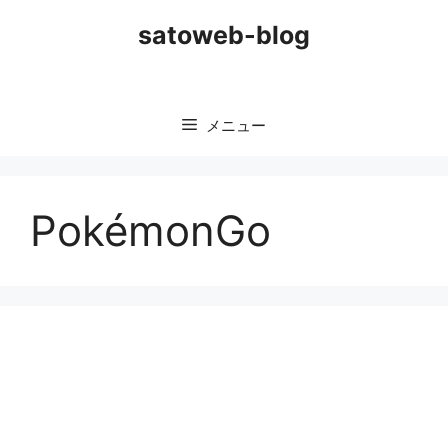
コ
satoweb-blog
ン
テ
ン
ツ
メニュー
へ
ス
キ
ッ
PokémonGo
プ