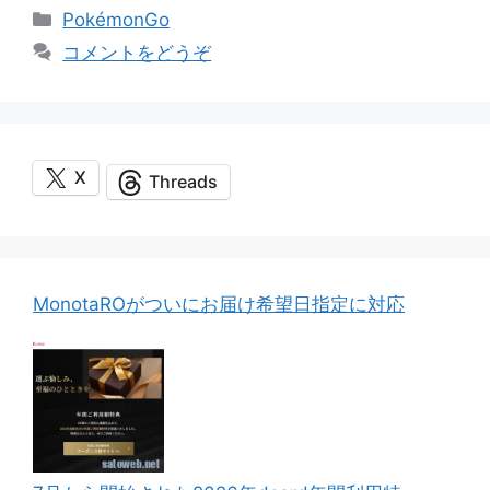
カ
PokémonGo
テ
コメントをどうぞ
ゴ
リ
ー
X
Threads
MonotaROがついにお届け希望日指定に対応