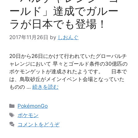
ールド」達成でガルー
ラが日本でも登場！
2017年11月26日
by
しおんぐ
20日から26日にかけて行われていたグローバルチ
ャレンジにおいて 早々とゴールド条件の30億匹の
ポケモンゲットが達成されたようです。 日本で
は、鳥取砂丘がメインイベント会場となっていた
ものの …
続きを読む
カ
PokémonGo
テ
タ
ポケモン
ゴ
グ
コメントをどうぞ
リ
ー