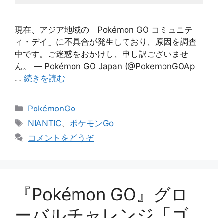
現在、アジア地域の「Pokémon GO コミュニテ
ィ・デイ」に不具合が発生しており、原因を調査
中です。ご迷惑をおかけし、申し訳ございませ
ん。 — Pokémon GO Japan (@PokemonGOAp
…
続きを読む
カ
PokémonGo
テ
タ
NIANTIC
、
ポケモンGo
ゴ
グ
コメントをどうぞ
リ
ー
『Pokémon GO』グロ
ーバルチャレンジ「ゴ