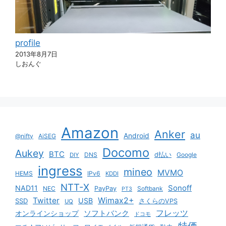
profile
2013年8月7日
しおんぐ
Amazon
Anker
au
Android
@nifty
AiSEG
Docomo
Aukey
BTC
DNS
d払い
Google
DIY
ingress
mineo
MVMO
HEMS
IPv6
KDDI
NTT-X
Sonoff
NAD11
NEC
PayPay
Softbank
PT3
Twitter
Wimax2+
USB
SSD
さくらのVPS
UQ
ソフトバンク
フレッツ
オンラインショップ
ドコモ
特価