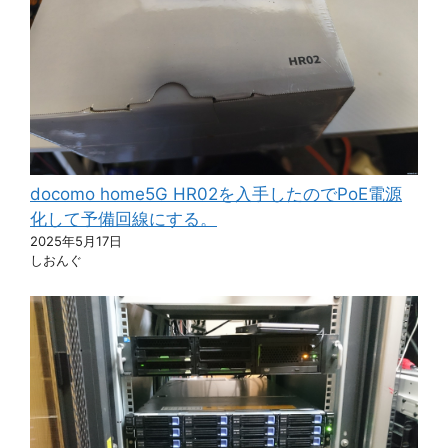
docomo home5G HR02を入手したのでPoE電源
化して予備回線にする。
2025年5月17日
しおんぐ