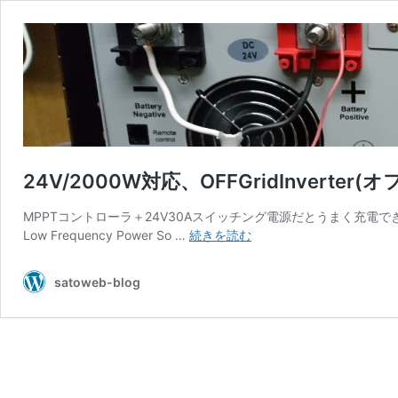
24V/2000W対応、OFFGridInver
MPPTコントローラ＋24V30Aスイッチング電源だとうまく充電できなくな
24V/2000W
Low Frequency Power So …
続きを読む
対
応、
satoweb-blog
OFFGridInverter(オ
フ
グ
リ
ッ
ド